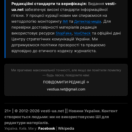
Редакційні стандарти та верифікація:
Видання
vesti-
ua.net
забезпечує високі стандарти інформаційної
гігієни. У процесі курації новин ми спираємося на
методологію моніторингу
та
. Для
ІМІ
Детектор медіа
перевірки достовірності матеріалів редакція
використовує ресурси
,
та офіційні дані
StopFake
VoxCheck
Центру стратегічних комунікацій України. Ми
дотримуємося політики прозорості та працюємо
відповідно до етичного кодексу журналіста.
Ми прагнемо максимальної точності, але якщо ви помітили помилку
— будь ласка, повідомте нам:
ПОВІДОМИТИ РЕДАКЦІЇ →
vestiua.net@gmail.com
21+ | © 2012-2026 vesti-ua.net || Новини України. Контент
створюється людьми: ми не використовуємо ШІ для
редактури матеріалів.
Україна. Київ. Ми у:
Facebook
|
Wikipedia