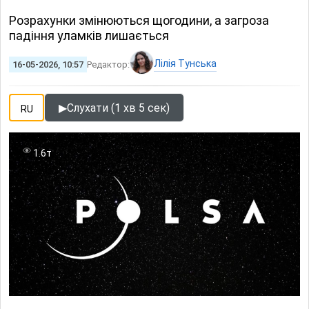
Розрахунки змінюються щогодини, а загроза
падіння уламків лишається
Лілія Тунська
16-05-2026, 10:57
Редактор:
▶
Слухати (1 хв 5 сек)
RU
1.6т