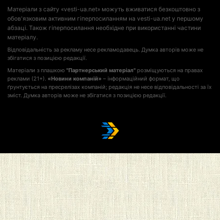
Матеріали з сайту «vesti-ua.net» можуть вживатися безкоштовно з
обов'язковим активним гіперпосиланням на vesti-ua.net у першому
абзаці. Також гіперпосилання необхідне при використанні частини
матеріалу.
Відповідальність за рекламу несе рекламодавець. Думка авторів може не
збігатися з позицією редакції.
Матеріали з плашкою
"Партнерський матеріал"
розміщуються на правах
реклами (21+).
«Новини компаній»
– інформаційний формат, що
ґрунтується на пресрелізах компаній; редакція не несе відповідальності за їх
зміст. Думка авторів може не збігатися з позицією редакції.