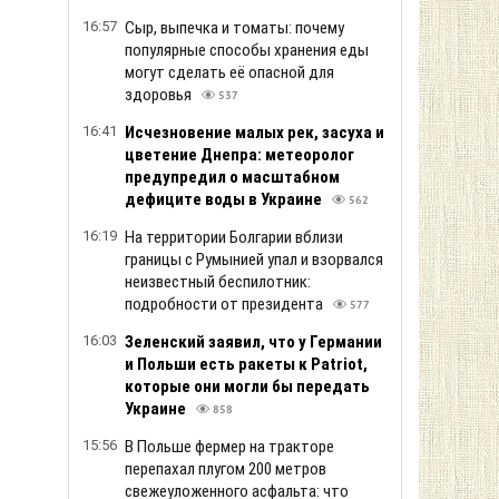
16:57
Сыр, выпечка и томаты: почему
популярные способы хранения еды
могут сделать её опасной для
здоровья
537
16:41
Исчезновение малых рек, засуха и
цветение Днепра: метеоролог
предупредил о масштабном
дефиците воды в Украине
562
16:19
На территории Болгарии вблизи
границы с Румынией упал и взорвался
неизвестный беспилотник:
подробности от президента
577
16:03
Зеленский заяв ил, что у Германии
и Польши есть ракеты к Patriot,
которые они могли бы передать
Украине
858
15:56
В Польше фермер на тракторе
перепахал плугом 200 метров
свежеуложенного асфальта: что