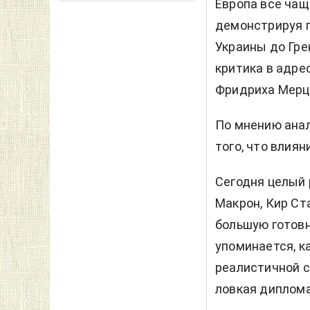
Европа все чащ
демонстрируя 
Украины до Гре
критика в адре
Фридриха Мерц
По мнению анал
того, что влия
Сегодня целый 
Макрон, Кир С
большую готовн
упоминается, к
реалистичной с
ловкая диплома