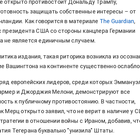
е открыто противостоит Дональду Трампу,
готовность защищать собственные интересы – от
нландии. Как говорится в материале
The Guardian
,
с президента США со стороны канцлера Германии
а не является единичным случаем.
итика издания, такая риторика возникла из осозна
ние Вашингтона на континенте существенно ослабло
ряд европейских лидеров, среди которых Эммануэ
тармер и Джорджия Мелони, демонстрируют все
ость к публичному противостоянию. В частности,
ак Мерц открыто заявил, что не верит в наличие у 
тратегии в отношении войны с Ираном, добавив, чт
тия Тегерана буквально "унизила" Штаты.