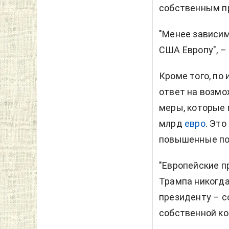
собственным п
"Менее зависим
США Европу", –
Кроме того, п
ответ на возм
меры, которые 
млрд
евро
. Эт
повышенные по
"Европейские п
Трампа никогда
президенту – с
собственной ко