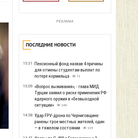
РЕКЛАМА
ПОСЛЕДНИЕ НОВОСТИ
15:31
Пенсионный фонд назвав 4 причины
для отмены студентам выплат по
потере кормильца
71
15:09
«Вопрос выживания», - глава МИД
Турции заявил о риске применения РФ
ядерного оружия в «безвыходной
ситуации»
148
14:58
Удар FPV-дрона по Черниговщине:
ранены трое местных жителей, один
— в тяжелом состоянии
159
14:43