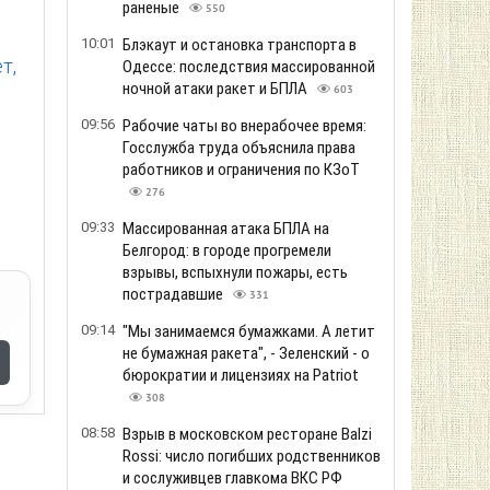
раненые
550
10:01
Блэкаут и остановка транспорта в
т,
Одессе: последствия массированной
ночной атаки ракет и БПЛА
603
09:56
Рабочие чаты во внерабочее время:
Госслужба труда объяснила права
работников и ограничения по КЗоТ
276
09:33
Массированная атака БПЛА на
Белгород: в городе прогремели
взрывы, вспыхнули пожары, есть
пострадавшие
331
09:14
"Мы занимаемся бумажками. А летит
не бумажная ракета", - Зеленский - о
бюрократии и лицензиях на Patriot
308
08:58
Взрыв в московском ресторане Balzi
Rossi: число погибших родственников
и сослуживцев главкома ВКС РФ