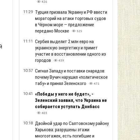
426
11:29
Турция призвала Украину и РФ ввести
мораторий на атаки торговых судов
в Чёрном море — предложение
передано Москве
325
11:11
Сербия выделит 2 млн евро на
й
украинскую энергетику и примет
участие в восстановлении одного из
городов
439
10:57
Сигнал Западу и поставки снарядов:
почему Вучич нарушил «политическое
табу» и принял Зеленского
471
10:41
«Победы у него не будет», -
Зеленский заявил, что Украина не
собирается уступать Донбасс
403
10:18
Двойной удар по Салтовскому району
Харькова: разрушены этажи
многоэтажек, есть погибшие и