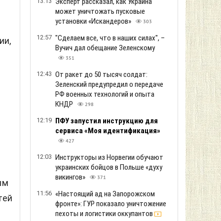
13:13
Эксперт рассказал, как Украина
может уничтожать пусковые
установки «Искандеров»
303
12:57
"Сделаем все, что в наших силах", –
ии,
Вучич дал обещание Зеленскому
351
12:43
От ракет до 50 тысяч солдат:
Зеленский предупредил о передаче
РФ военных технологий и опыта
КНДР
298
12:19
ПФУ запустил инструкцию для
сервиса «Моя идентификация»
427
12:03
Инструкторы из Норвегии обучают
украинских бойцов в Польше «духу
викингов»
371
ым
11:56
«Настоящий ад на Запорожском
тей
фронте»: ГУР показало уничтожение
пехоты и логистики оккупантов