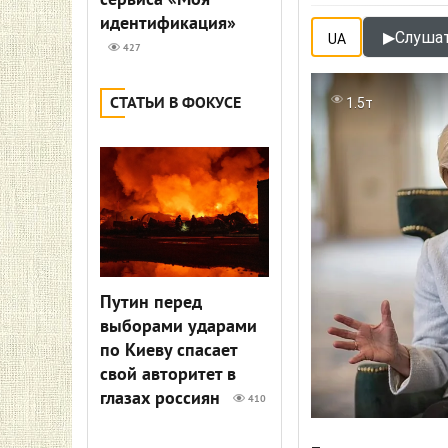
сервиса «Моя
идентификация»
▶
Слушат
UA
427
СТАТЬИ В ФОКУСЕ
1.5т
Путин перед
выборами ударами
по Киеву спасает
свой авторитет в
глазах россиян
410