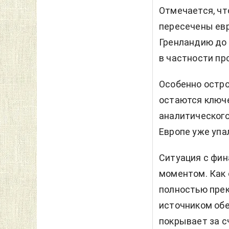
Отмечается, чт
пересечены евр
Гренландию до 
в частности пр
Особенно остро
остаются ключ
аналитического
Европе уже упа
Ситуация с фи
моментом. Как 
полностью пре
источником обе
покрывает за с