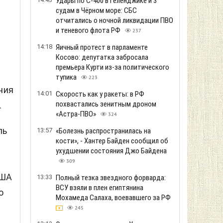
Удары по С-400 в Геленджике и 3
судам в Чёрном море: СБС
отчитались о ночной ликвидации ПВО
и теневого флота РФ
237
14:18
Яичный протест в парламенте
Косово: депутатка забросала
премьера Курти из-за политического
тупика
223
ния
14:01
Скорость как у ракеты: в РФ
похвастались зенитным дроном
.
«Астра-ПВО»
324
ль
13:57
«Болезнь распространилась на
кости», - Хантер Байден сообщил об
ухудшении состояния Джо Байдена
309
США
13:33
Полный тезка звездного форварда:
ВСУ взяли в плен египтянина
о
Мохамеда Салаха, воевавшего за РФ
245