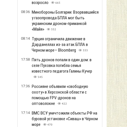
возросло
665
08:36
Минобороны Болгарии: Взорвавшийся
у газопровода БПЛА мог быть
украинским дроном-приманкой
«Майя»
332
08:14
Турция ограничила движение в
Дарданеллах из-за атак БПЛА в
Черном море— Bloomberg
333
17:58
Пять дронов попали в один дом: в
селе Пуховка погибла семья
известного педагога Галины Кучер
545
17:36
Россияне объявили «свободную
охоту» в Херсонской области с
помощью FPV-дронов на
оптоволокне
422
17:14
ВМС ВСУ уничтожили объекты РФ на
буровой установке «Сиваш» в Чёрном
море
470