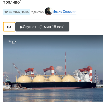
топливо"
Илько Северин
12-05-2026, 15:05
Редактор:
▶
Слушать (1 мин 18 сек)
UA
1.7т