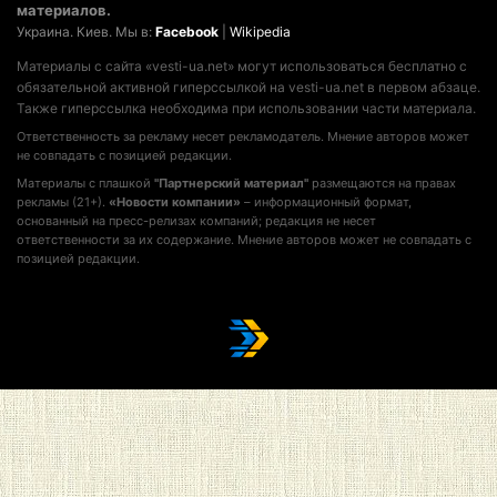
материалов.
Украина. Киев. Мы в:
Facebook
|
Wikipedia
Материалы с сайта «vesti-ua.net» могут использоваться бесплатно с
обязательной активной гиперссылкой на vesti-ua.net в первом абзаце.
Также гиперссылка необходима при использовании части материала.
Ответственность за рекламу несет рекламодатель. Мнение авторов может
не совпадать с позицией редакции.
Материалы с плашкой
"Партнерский материал"
размещаются на правах
рекламы (21+).
«Новости компании»
– информационный формат,
основанный на пресс-релизах компаний; редакция не несет
ответственности за их содержание. Мнение авторов может не совпадать с
позицией редакции.