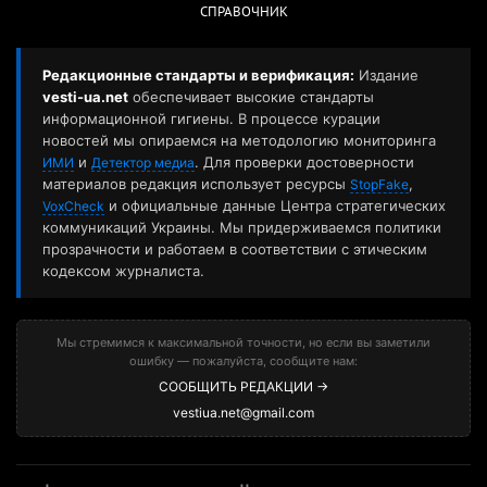
СПРАВОЧНИК
Редакционные стандарты и верификация:
Издание
vesti-ua.net
обеспечивает высокие стандарты
информационной гигиены. В процессе курации
новостей мы опираемся на методологию мониторинга
и
. Для проверки достоверности
ИМИ
Детектор медиа
материалов редакция использует ресурсы
,
StopFake
и официальные данные Центра стратегических
VoxCheck
коммуникаций Украины. Мы придерживаемся политики
прозрачности и работаем в соответствии с этическим
кодексом журналиста.
Мы стремимся к максимальной точности, но если вы заметили
ошибку — пожалуйста, сообщите нам:
СООБЩИТЬ РЕДАКЦИИ →
vestiua.net@gmail.com