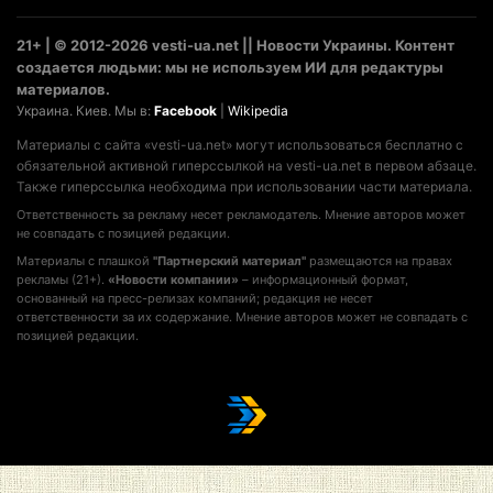
21+ | © 2012-2026 vesti-ua.net || Новости Украины. Контент
создается людьми: мы не используем ИИ для редактуры
материалов.
Украина. Киев. Мы в:
Facebook
|
Wikipedia
Материалы с сайта «vesti-ua.net» могут использоваться бесплатно с
обязательной активной гиперссылкой на vesti-ua.net в первом абзаце.
Также гиперссылка необходима при использовании части материала.
Ответственность за рекламу несет рекламодатель. Мнение авторов может
не совпадать с позицией редакции.
Материалы с плашкой
"Партнерский материал"
размещаются на правах
рекламы (21+).
«Новости компании»
– информационный формат,
основанный на пресс-релизах компаний; редакция не несет
ответственности за их содержание. Мнение авторов может не совпадать с
позицией редакции.