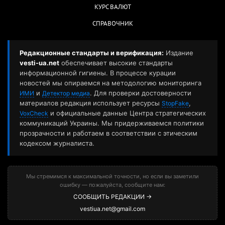
КУРС ВАЛЮТ
СПРАВОЧНИК
Редакционные стандарты и верификация:
Издание
vesti-ua.net
обеспечивает высокие стандарты
информационной гигиены. В процессе курации
новостей мы опираемся на методологию мониторинга
и
. Для проверки достоверности
ИМИ
Детектор медиа
материалов редакция использует ресурсы
,
StopFake
и официальные данные Центра стратегических
VoxCheck
коммуникаций Украины. Мы придерживаемся политики
прозрачности и работаем в соответствии с этическим
кодексом журналиста.
Мы стремимся к максимальной точности, но если вы заметили
ошибку — пожалуйста, сообщите нам:
СООБЩИТЬ РЕДАКЦИИ →
vestiua.net@gmail.com