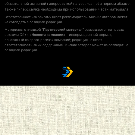
обязательной активной гиперссылкой на vesti-ua.net в первом абзаце.
Также гиперссылка необходима при использовании части материала.
Ответственность за рекламу несет рекламодатель. Мнение авторов может
не совпадать с позицией редакции.
Материалы с плашкой
"Партнерский материал"
размещаются на правах
рекламы (21+).
«Новости компании»
– информационный формат,
основанный на пресс-релизах компаний; редакция не несет
ответственности за их содержание. Мнение авторов может не совпадать с
позицией редакции.