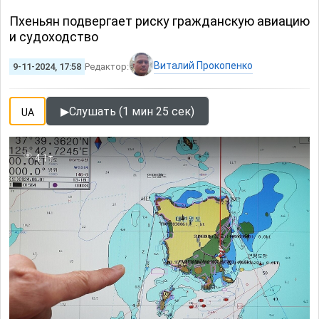
Пхеньян подвергает риску гражданскую авиацию
и судоходство
Виталий Прокопенко
9-11-2024, 17:58
Редактор:
▶
Слушать (1 мин 25 сек)
UA
4.1т