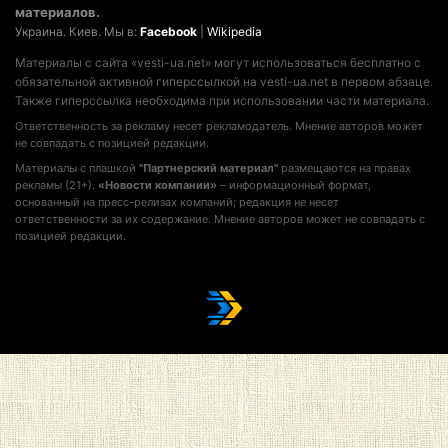
материалов.
Украина. Киев. Мы в:
Facebook
|
Wikipedia
Материалы с сайта «vesti-ua.net» могут использоваться бесплатно с
обязательной активной гиперссылкой на vesti-ua.net в первом абзаце.
Также гиперссылка необходима при использовании части материала.
Ответственность за рекламу несет рекламодатель. Мнение авторов может
не совпадать с позицией редакции.
Материалы с плашкой
"Партнерский материал"
размещаются на правах
рекламы (21+).
«Новости компании»
– информационный формат,
основанный на пресс-релизах компаний; редакция не несет
ответственности за их содержание. Мнение авторов может не совпадать с
позицией редакции.