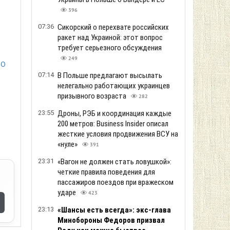
396
07:36
Сикорский о перехвате российских
ракет над Украиной: этот вопрос
требует серьезного обсуждения
249
го
07:14
В Польше предлагают высылать
нелегально работающих украинцев
призывного возраста
282
23:55
Дроны, РЭБ и координация каждые
200 метров: Business Insider описал
жесткие условия продвижения ВСУ на
«нуле»
391
23:31
«Вагон не должен стать ловушкой»:
четкие правила поведения для
пассажиров поездов при вражеском
ударе
423
23:13
«Шансы есть всегда»: экс-глава
Минобороны Федоров призвал