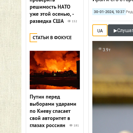
проверить
решимость НАТО
30-01-2024, 10:37
Ред
уже этой осенью, -
разведка США
152
▶
Слушат
UA
СТАТЬИ В ФОКУСЕ
3.9т
Путин перед
выборами ударами
по Киеву спасает
свой авторитет в
глазах россиян
181