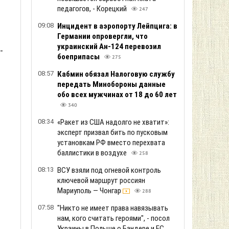
педагогов, - Корецкий
247
09:08
Инцидент в аэропорту Лейпцига: в
Германии опровергли, что
украинский Ан-124 перевозил
-
боеприпасы
275
08:57
Кабмин обязал Налоговую службу
передать Минобороны данные
обо всех мужчинах от 18 до 60 лет
340
08:34
«Ракет из США надолго не хватит»:
эксперт призвал бить по пусковым
установкам РФ вместо перехвата
баллистики в воздухе
258
08:13
ВСУ взяли под огневой контроль
ключевой маршрут россиян
Мариуполь — Чонгар
288
07:58
"Никто не имеет права навязывать
нам, кого считать героями", - посол
Украины в Польше о Бандере и ЕС