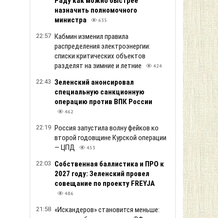
Раду как можно быстрее
назначить полномочного
министра
635
22:57
Кабмин изменил правила
распределения электроэнергии:
списки критических объектов
разделят на зимние и летние
424
22:43
Зеленский анонсировал
специальную санкционную
операцию против ВПК России
462
22:19
Россия запустила волну фейков ко
второй годовщине Курской операции
— ЦПД
453
22:03
Собственная баллистика и ПРО к
2027 году: Зеленский провел
совещание по проекту FREYJA
486
21:58
«Искандеров» становится меньше: