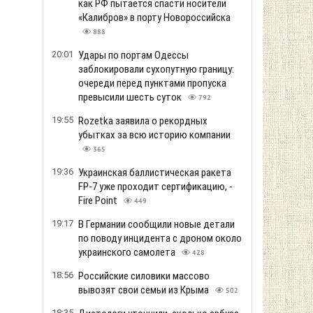
как РФ пытается спасти носители
«Калибров» в порту Новороссийска
888
20:01
Удары по портам Одессы
заблокировали сухопутную границу:
очереди перед пунктами пропуска
превысили шесть суток
792
19:55
Rozetka заявила о рекордных
убытках за всю историю компании
365
19:36
Украинская баллистическая ракета
FP-7 уже проходит сертификацию, -
Fire Point
449
19:17
В Германии сообщили новые детали
по поводу инцидента с дроном около
украинского самолета
428
18:56
Российские силовики массово
вывозят свои семьи из Крыма
502
18:35