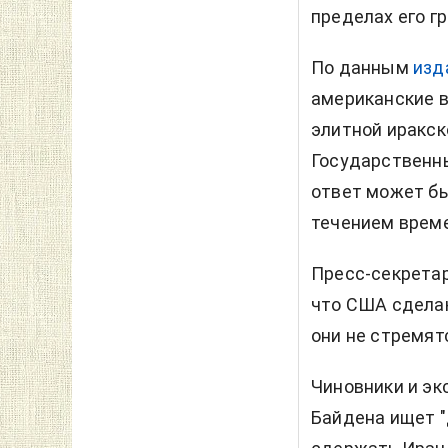
пределах его гр
По данным
изд
американские в
элитной иракск
Государственны
ответ может бы
течением време
Пресс-секретар
что США сделаю
они не стремят
Чиновники и эк
Байдена ищет "