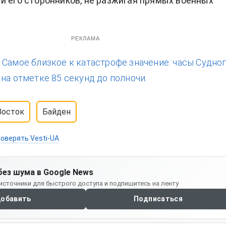
и его сторонников, не разжигая прямых военных
РЕКЛАМА
:
Самое близкое к катастрофе значение: часы Судно
на отметке 85 секунд до полночи.
Восток
Байден
оверять Vesti-UA
без шума в Google News
источники для быстрого доступа и подпишитесь на ленту
обавить
Подписаться