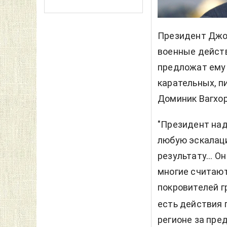
Президент Джо
военные дейст
предложат ему 
карательных, п
Доминик Вагхор
"Президент над
любую эскалаци
результату... О
многие считают
покровителей г
есть действия 
регионе за пре