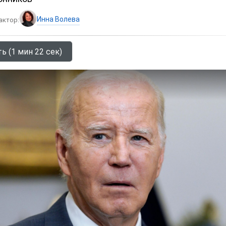
Инна Волева
актор:
ь (1 мин 22 сек)