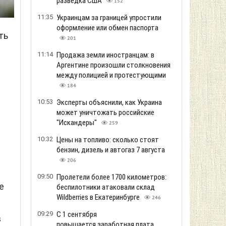
разведка США
152
11:35
Украинцам за границей упростили
оформление или обмен паспорта
ть
201
11:14
Продажа земли иностранцам: в
Аргентине произошли столкновения
между полицией и протестующими
184
10:53
Эксперты объяснили, как Украина
может уничтожать российские
"Искандеры"
259
10:32
Цены на топливо: сколько стоят
бензин, дизель и автогаз 7 августа
206
09:50
Пролетели более 1700 километров:
е
беспилотники атаковали склад
Wildberries в Екатеринбурге
246
09:29
С 1 сентября
в
повышается заработная плата