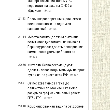
эксперт объяснил, почему РФ
переходит на ракеты С-400 и
«Циркон»
525
21:33
Россияне расстреляли украинского
военнопленного на одном из
направлений
465
21:14
«Места памяти должны быть вне
политики»: дипломаты призывают
Варшаву расследовать осквернение
памятника в урочище Белосток
421
20:56
Жителям Киева рекомендуют
сделать запас воды минимум на трое
суток из-за риска атак РФ
467
20:41
От перехватчиков Freyja до
баллистики по Москве: Fire Point
раскрыла график испытаний ракет
FP7 и FP9
947
20:18
Комбинированная защита от дронов: