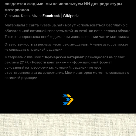
создается людьми: мы не используем ИИ для редактуры
материалов.
Украина. Киев. Мы в:
Facebook
|
Wikipedia
Материалы с сайта «vesti-ua.net» могут использоваться бесплатно с
обязательной активной гиперссылкой на vesti-ua.net в первом абзаце.
Также гиперссылка необходима при использовании части материала.
Ответственность за рекламу несет рекламодатель. Мнение авторов может
не совпадать с позицией редакции.
Материалы с плашкой
"Партнерский материал"
размещаются на правах
рекламы (21+).
«Новости компании»
– информационный формат,
основанный на пресс-релизах компаний; редакция не несет
ответственности за их содержание. Мнение авторов может не совпадать с
позицией редакции.