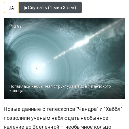
▶
Слушать (1 мин 3 сек)
UA
3.9т
Появилась необычная структура в виде гигантского
кольца
Новые данные с телескопов "Чандра" и "Хаббл"
позволили ученым наблюдать необычное
явление во Вселенной – необычное кольцо