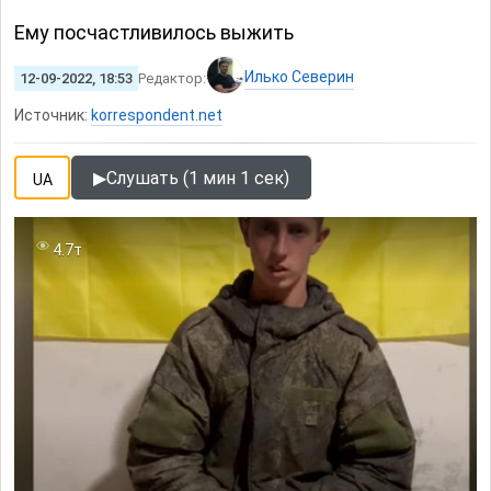
Ему посчастливилось выжить
Илько Северин
12-09-2022, 18:53
Редактор:
Источник:
korrespondent.net
▶
Слушать (1 мин 1 сек)
UA
4.7т