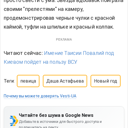
просто свести с ума. Звезда вдобавок поиграла
своими "прелестями" на камеру,
продемонстрировав черные чулки с красной
каймой, туфли на шпильке и красный колпак.
РЕКЛАМА
Читают сейчас:
Имение Таисии Повалий под
Киевом пойдет на пользу ВСУ.
Теги:
певица
Даша Астафьева
Новый год
Почему вы можете доверять Vesti-UA
Читайте без шума в Google News
Добавьте в источники для быстрого доступа и
подпишитесь на ленту