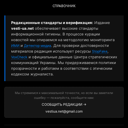
СПРАВОЧНИК
Редакционные стандарты и верификация:
Издание
vesti-ua.net
обеспечивает высокие стандарты
информационной гигиены. В процессе курации
новостей мы опираемся на методологию мониторинга
и
. Для проверки достоверности
ИМИ
Детектор медиа
материалов редакция использует ресурсы
,
StopFake
и официальные данные Центра стратегических
VoxCheck
коммуникаций Украины. Мы придерживаемся политики
прозрачности и работаем в соответствии с этическим
кодексом журналиста.
Мы стремимся к максимальной точности, но если вы заметили
ошибку — пожалуйста, сообщите нам:
СООБЩИТЬ РЕДАКЦИИ →
vestiua.net@gmail.com