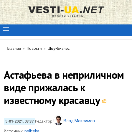
Главная
»
Новости
»
Шоу-бизнес
Астафьева в неприличном
виде прижалась к
известному красавцу
Влад Максимов
5-01-2021, 03:37
Редактор:
Источник:
politeka