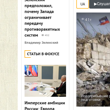
Зеленский
▶
Слушат
UA
предположил,
почему Запада
ограничивает
4.1т
передачу
противоракетных
систем
452
Владимир Зеленский
СТАТЬИ В ФОКУСЕ
Новоприбывшие р
подготовки
Имперские амбиции
России: Европа