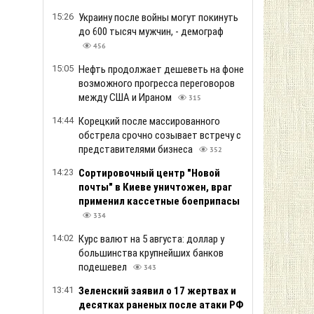
15:26
Украину после войны могут покинуть
до 600 тысяч мужчин, - демограф
456
15:05
Нефть продолжает дешеветь на фоне
возможного прогресса переговоров
между США и Ираном
315
14:44
Корецкий после массированного
обстрела срочно созывает встречу с
представителями бизнеса
352
14:23
Сортировочный центр "Новой
почты" в Киеве уничтожен, враг
применил кассетные боеприпасы
334
14:02
Курс валют на 5 августа: доллар у
большинства крупнейших банков
подешевел
343
13:41
Зеленский заявил о 17 жертвах и
десятках раненых после атаки РФ