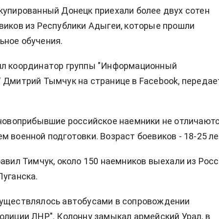
купированный Донецк приехали более двух сотен
виков из Республики Адыгеи, которые прошли
ьное обучения.
ил координатор группы "Информационный
 Дмитрий Тымчук на странице в Facebook, передае
 новоприбывшие российское наемники не отличают
м военной подготовки. Возраст боевиков - 18-25 ле
бавил Тимчук, около 150 наемников выехали из Рос
Луганска.
существлялось автобусами в сопровождении
олиции ЛНР". Колонну замыкал армейский Урал, в