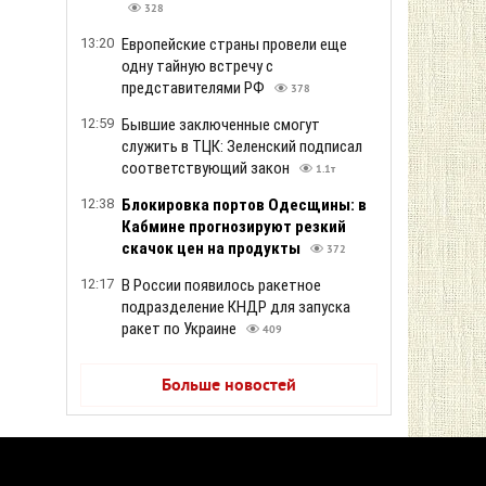
328
13:20
Европейские страны провели еще
одну тайную встречу с
представителями РФ
378
12:59
Бывшие заключенные смогут
служить в ТЦК: Зеленский подписал
соответствующий закон
1.1т
12:38
Блокировка портов Одесщины: в
Кабмине прогнозируют резкий
скачок цен на продукты
372
12:17
В России появилось ракетное
подразделение КНДР для запуска
ракет по Украине
409
Больше новостей