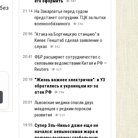
его оформить
387
без
21:14
На Закарпатье перед судом
предстанет сотрудник ТЦК за пытки
военнообязанного
336
20:56
"Атака на Бортницкую станцию" в
Киеве: Генштаб сделал заявление о
слухах
342
20:41
ФБР расширяет сотрудничество с
силовыми ведомствами Китая и РФ —
Reuters
327
20:18
"Жизнь важнее электрички": в УЗ
обратились к украинцам из-за
атак РФ
796
20:01
Львовские медики спасли двух
младенцев с редким пороком
развития
515
19:55
Супер Эль-Ниньо даже еще не
начался: невыносимая жара и
пожары вызваны глобальным