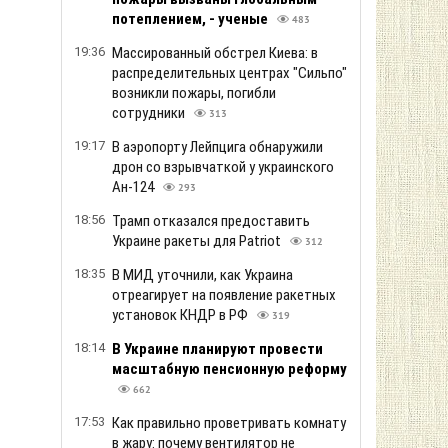
потеплением, - ученые
483
19:36
Массированный обстрел Киева: в
распределительных центрах "Сильпо"
возникли пожары, погибли
сотрудники
313
19:17
В аэропорту Лейпцига обнаружили
дрон со взрывчаткой у украинского
Ан-124
293
18:56
Трамп отказался предоставить
Украине ракеты для Patriot
312
18:35
В МИД уточнили, как Украина
отреагирует на появление ракетных
установок КНДР в РФ
319
18:14
В Украине планируют провести
масштабную пенсионную реформу
662
17:53
Как правильно проветривать комнату
в жару: почему вентилятор не