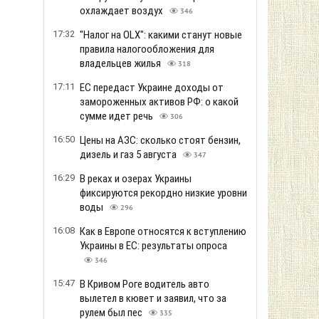
охлаждает воздух
346
17:32
"Налог на OLX": какими станут новые
правила налогообложения для
владельцев жилья
318
17:11
ЕС передаст Украине доходы от
замороженных активов РФ: о какой
сумме идет речь
306
16:50
Цены на АЗС: сколько стоят бензин,
дизель и газ 5 августа
347
16:29
В реках и озерах Украины
фиксируются рекордно низкие уровни
воды
296
16:08
Как в Европе относятся к вступлению
Украины в ЕС: результаты опроса
346
15:47
В Кривом Роге водитель авто
вылетел в кювет и заявил, что за
рулем был пес
335