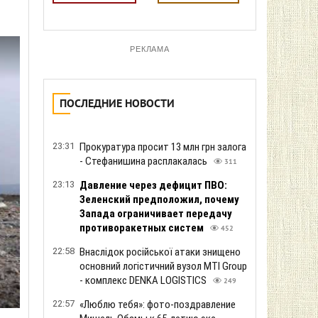
РЕКЛАМА
ПОСЛЕДНИЕ НОВОСТИ
23:31
Прокуратура просит 13 млн грн залога
- Стефанишина расплакалась
311
23:13
Давление через дефицит ПВО:
Зеленский предположил, почему
Запада ограничивает передачу
противоракетных систем
452
22:58
Внаслідок російської атаки знищено
основний логістичний вузол MTI Group
- комплекс DENKA LOGISTICS
249
22:57
«Люблю тебя»: фото-поздравление