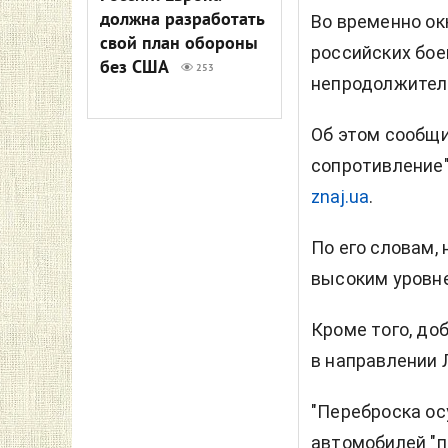
должна разработать
Во временно ок
свой план обороны
российских бое
без США
253
непродолжител
Об этом сообщ
сопротивление"
znaj.ua
.
По его словам,
высоким уровне
Кроме того, до
в направлении 
"Переброска о
автомобилей "п