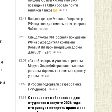
Мишель Обамы к 65-летию экс-
президента США собрало почти
миллион лайков
328
22:43
Взрыв в центре Москвы: Госреестр
РФ подтвердил смерть зятя генерала
Чайко
288
22:19
Спецслужбы ФРГ сорвали покушение
т
РФ на руководителя компании
Donaustahl, производившей дроны
для ВСУ — Zeit
384
22:03
«Стройте норы и учитесь стрелять»:
ся
Маруся Звиробий призвала тыловые
т.
регионы Украины готовиться к росту
угрозы
1.2т
сии
21:58
В России подорвали разработчика
FPV-дронов
419
21:33
Отсрочка от мобилизации для
студентов в августе 2026 года:
кто рискует потерять право и как