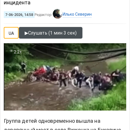
инцидента
Илько Северин
7-06-2026, 14:58
Редактор:
▶
Слушать (1 мин 3 сек)
UA
2.2т
Группа детей одновременно вышла на
деревянный мост в селе Виженка на Буковине,