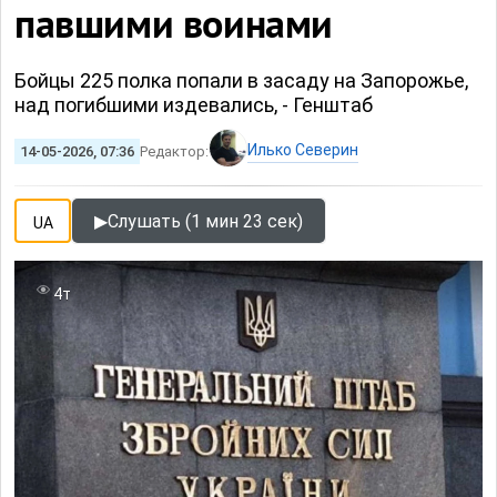
павшими воинами
Бойцы 225 полка попали в засаду на Запорожье,
над погибшими издевались, - Генштаб
Илько Северин
14-05-2026, 07:36
Редактор:
▶
Слушать (1 мин 23 сек)
UA
4т