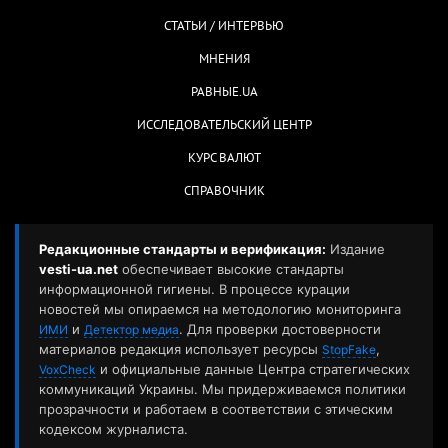
СТАТЬИ / ИНТЕРВЬЮ
МНЕНИЯ
РАВНЫЕ.UA
ИССЛЕДОВАТЕЛЬСКИЙ ЦЕНТР
КУРС ВАЛЮТ
СПРАВОЧНИК
Редакционные стандарты и верификация:
Издание
vesti-ua.net
обеспечивает высокие стандарты
информационной гигиены. В процессе курации
новостей мы опираемся на методологию мониторинга
и
. Для проверки достоверности
ИМИ
Детектор медиа
материалов редакция использует ресурсы
,
StopFake
и официальные данные Центра стратегических
VoxCheck
коммуникаций Украины. Мы придерживаемся политики
прозрачности и работаем в соответствии с этическим
кодексом журналиста.