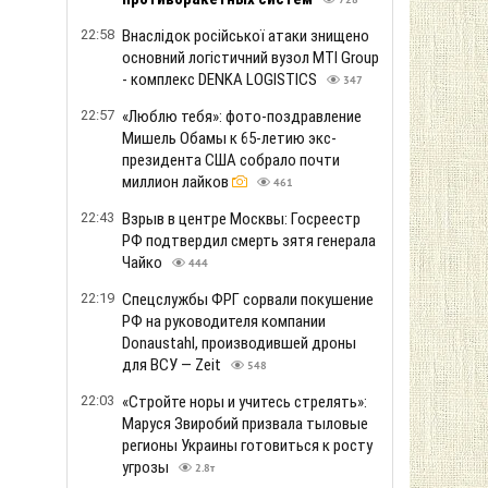
предстанет сотрудник ТЦК за пытки
военнообязанного
471
20:56
"Атака на Бортницкую станцию" в
Киеве: Генштаб сделал заявление о
слухах
455
20:41
ФБР расширяет сотрудничество с
силовыми ведомствами Китая и РФ —
Reuters
411
20:18
"Жизнь важнее электрички": в УЗ
обратились к украинцам из-за
атак РФ
1т
20:01
Львовские медики спасли двух
младенцев с редким пороком
развития
599
19:55
Супер Эль-Ниньо даже еще не
начался: невыносимая жара и
пожары вызваны глобальным
потеплением, - ученые
704