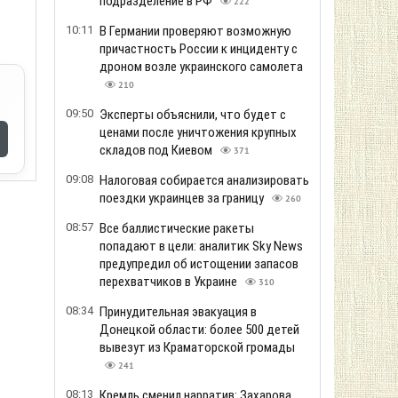
России
484
07:14
«Поймать тяжело, производят под
землей», - Сергей «Флэш»
Бескрестнов описал сложность
борьбы с российскими
«Искандерами»
662
23:31
Прокуратура просит 13 млн грн залога
- Стефанишина расплакалась
488
23:13
Давление через дефицит ПВО:
Зеленский предположил, почему
Запада ограничивает передачу
противоракетных систем
728
22:58
Внаслідок російської атаки знищено
основний логістичний вузол MTI Group
- комплекс DENKA LOGISTICS
347
22:57
«Люблю тебя»: фото-поздравление
Мишель Обамы к 65-летию экс-
президента США собрало почти