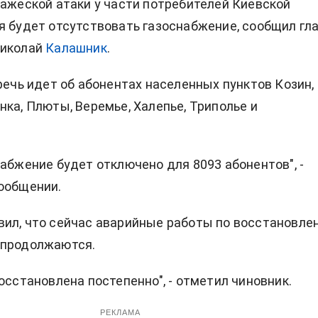
ажеской атаки
у части потребителей Киевской
я будет отсутствовать газоснабжение, сообщил гл
Николай
Калашник
.
 речь идет об абонентах населенных пунктов Козин,
нка, Плюты, Веремье, Халепье, Триполье и
набжение будет отключено для 8093 абонентов", -
ообщении.
ил, что сейчас аварийные работы по восстановле
 продолжаются.
осстановлена постепенно", - отметил чиновник.
РЕКЛАМА