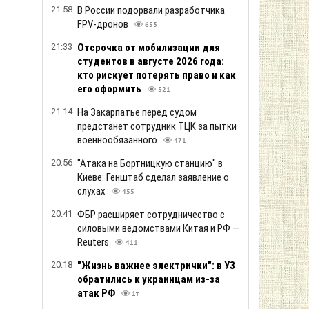
19:36
Массированный обстрел Киева: в
распределительных центрах "Сильпо"
возникли пожары, погибли
сотрудники
387
19:17
В аэропорту Лейпцига обнаружили
дрон со взрывчаткой у украинского
Ан-124
358
18:56
Трамп отказался предоставить
Украине ракеты для Patriot
377
18:35
В МИД уточнили, как Украина
отреагирует на появление ракетных
установок КНДР в РФ
391
18:14
В Украине планируют провести
масштабную пенсионную реформу
883
17:53
Как правильно проветривать комнату
в жару: почему вентилятор не
охлаждает воздух
439