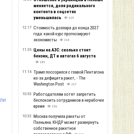
складов под Киевом
371
09:08
Налоговая собирается анализировать
али
поездки украинцев за границу
260
08:57
Все баллистические ракеты
попадают в цели: аналитик Sky News
предупредил об истощении запасов
перехватчиков в Украине
310
08:34
Принудительная эвакуация в
Донецкой области: более 500 детей
вывезут из Краматорской громады
241
08:13
Кремль сменил нарратив: Захарова
придумала нового «куратора»
Украины
331
07:58
Удары БПЛА остановили
Саратовский НПЗ
278
07:36
«В январе по Москве будут ходить
медведи»: нардеп призвал бить по
газокомпрессорным станциям