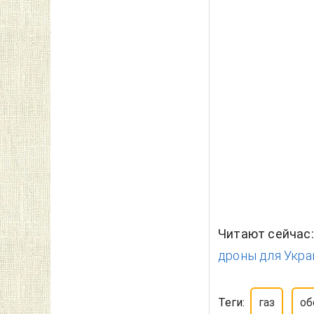
Читают сейчас
дроны для Украи
Теги:
газ
об
Почему вы можете д
Читайте 
Добавьте в 
Д