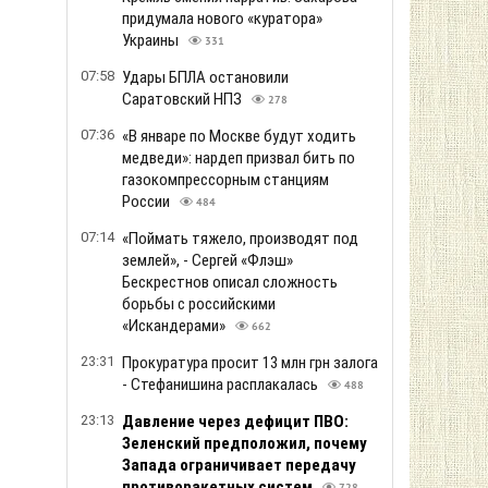
миллион лайков
461
22:43
Взрыв в центре Москвы: Госреестр
РФ подтвердил смерть зятя генерала
Чайко
444
22:19
Спецслужбы ФРГ сорвали покушение
РФ на руководителя компании
Donaustahl, производившей дроны
для ВСУ — Zeit
548
22:03
«Стройте норы и учитесь стрелять»:
Маруся Звиробий призвала тыловые
регионы Украины готовиться к росту
угрозы
2.8т
21:58
В России подорвали разработчика
FPV-дронов
653
21:33
Отсрочка от мобилизации для
студентов в августе 2026 года:
кто рискует потерять право и как
его оформить
521
21:14
На Закарпатье перед судом