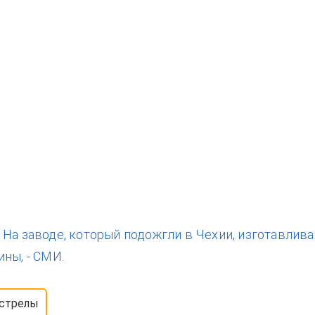
:
На заводе, который подожгли в Чехии, изготавлив
ны, - СМИ.
стрелы
оверять Vesti-UA
без шума в Google News
источники для быстрого доступа и подпишитесь на ленту
обавить
Подписаться