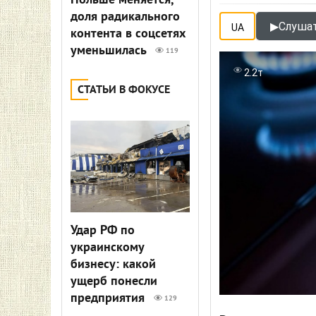
Польше меняется,
доля радикального
▶
Слушат
UA
контента в соцсетях
уменьшилась
119
2.2т
СТАТЬИ В ФОКУСЕ
Удар РФ по
украинскому
бизнесу: какой
ущерб понесли
предприятия
129