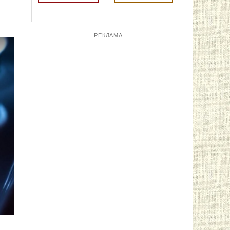
РЕКЛАМА
ПОСЛЕДНИЕ НОВОСТИ
12:59
Эксперт озвучил реальную
стоимость горючего: какие ценники
должны быть на АЗС
75
12:38
Отношение к украинцам в Польше
меняется, доля радикального
контента в соцсетях
уменьшилась
119
12:17
Стоимость доллара до конца 2027
года: какой курс прогнозируют
экономисты
154
11:35