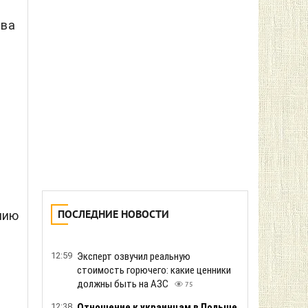
Цены на АЗС: сколько стоит
бензин, ДТ и автогаз 6 августа
ава
185
11:14
Трамп поссорился с главой Пентагона
из-за дефицита ракет, - The
Washington Post
217
10:53
Работодателям хотят запретить
беспокоить сотрудников в нерабочее
время
236
10:32
Москва получила ракеты от
Пхеньяна: КНДР может развернуть
собственное ракетное
подразделение в РФ
222
нию
10:11
В Германии проверяют возможную
причастность России к инциденту с
дроном возле украинского самолета
210
09:50
Эксперты объяснили, что будет с
ценами после уничтожения крупных