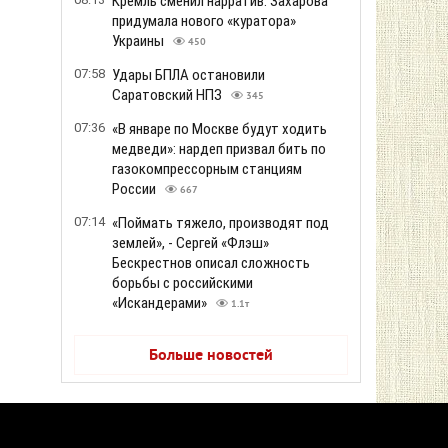
Кремль сменил нарратив: Захарова
придумала нового «куратора»
Украины
450
07:58
Удары БПЛА остановили
Саратовский НПЗ
345
07:36
«В январе по Москве будут ходить
медведи»: нардеп призвал бить по
газокомпрессорным станциям
России
667
07:14
«Поймать тяжело, производят под
землей», - Сергей «Флэш»
Бескрестнов описал сложность
борьбы с российскими
«Искандерами»
1.1т
Больше новостей