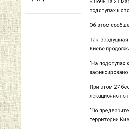
В ночь на 21 м
подступах к ст
Об этом сообщ
Так, воздушная 
Киеве продолжал
"На подступах 
зафиксировано 
При этом 27 бе
локационно пот
"По предварите
территории Кие