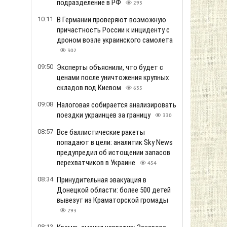
подразделение в РФ
293
10:11
В Германии проверяют возможную
причастность России к инциденту с
дроном возле украинского самолета
302
09:50
Эксперты объяснили, что будет с
ценами после уничтожения крупных
складов под Киевом
635
09:08
Налоговая собирается анализировать
поездки украинцев за границу
330
08:57
Все баллистические ракеты
попадают в цели: аналитик Sky News
предупредил об истощении запасов
перехватчиков в Украине
454
08:34
Принудительная эвакуация в
Донецкой области: более 500 детей
вывезут из Краматорской громады
293
08:13