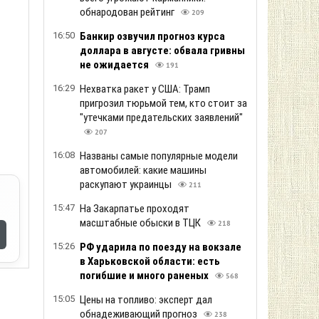
обнародован рейтинг
209
16:50
Банкир озвучил прогноз курса
доллара в августе: обвала гривны
не ожидается
191
16:29
Нехватка ракет у США: Трамп
пригрозил тюрьмой тем, кто стоит за
"утечками предательских заявлений"
207
16:08
Названы самые популярные модели
автомобилей: какие машины
раскупают украинцы
211
15:47
На Закарпатье проходят
масштабные обыски в ТЦК
218
15:26
РФ ударила по поезду на вокзале
в Харьковской области: есть
погибшие и много раненых
568
15:05
Цены на топливо: эксперт дал
обнадеживающий прогноз
238