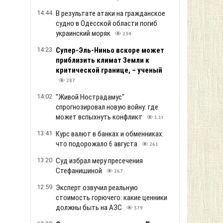
14:44
В результате атаки на гражданское
судно в Одесской области погиб
украинский моряк
234
14:23
Супер-Эль-Ниньо вскоре может
приблизить климат Земли к
критической границе, – ученый
287
14:02
"Живой Нострадамус"
спрогнозировал новую войну: где
может вспыхнуть конфликт
1.1т
13:41
Курс валют в банках и обменниках:
что подорожало 6 августа
261
13:20
Суд избрал меру пресечения
Стефанишиной
267
12:59
Эксперт озвучил реальную
стоимость горючего: какие ценники
должны быть на АЗС
379