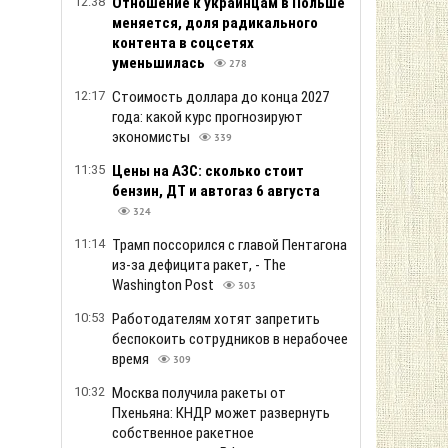
12:38
Отношение к украинцам в Польше
меняется, доля радикального
контента в соцсетях
уменьшилась
278
12:17
Стоимость доллара до конца 2027
года: какой курс прогнозируют
экономисты
339
11:35
Цены на АЗС: сколько стоит
бензин, ДТ и автогаз 6 августа
324
11:14
Трамп поссорился с главой Пентагона
из-за дефицита ракет, - The
Washington Post
303
10:53
Работодателям хотят запретить
беспокоить сотрудников в нерабочее
время
309
10:32
Москва получила ракеты от
Пхеньяна: КНДР может развернуть
собственное ракетное