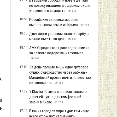
В Германии сообщили новые детали
а
по поводу инцидента с дроном около
украинского самолета
136
18:56
Российские силовики массово
вывозят свои семьи из Крыма
164
18:35
Диетологи уточнили, сколько арбуза
можно съесть за день
149
18:14
АМКУ продолжает расследование из-
за резкого подорожания топлива
163
17:53
За день прошло лишь одно грузовое
судно: судоходство через Баб-эль-
Мандебский пролив почти полностью
е -
остановилось
163
17:32
У Klavdia Petrivna спросили, сколько
денег ей нужно для комфортной
на
жизни в Киеве
203
и.
17:11
В каких городах мира туристам чаще
всего угрожают карманники: