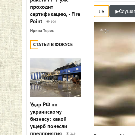
ракета FP-7 уже
проходит
▶
Слушат
UA
сертификацию, - Fire
Point
106
Ирина Терех
3т
СТАТЬИ В ФОКУСЕ
Удар РФ по
украинскому
бизнесу: какой
ущерб понесли
предприятия
219