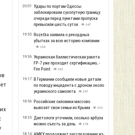
20:01
Удары по портам Одессы
заблокировали сухопутную границу:
очереди перед пунктами пропуска
превысили шесть суток
147
19:55
Rozetka заявила о рекордных
убытках за всю историю компании
150
19:36
Украинская баллистическая ракета
FP-7 уже проходит сертификацию, -
Fire Point
165
ов
19:17
В Германии сообщили новые детали
дет
по поводу инцидента с дроном около
украинского самолета
197
18:56
Российские силовики массово
вывозят свои семьи из Крыма
щих
213
18:35
Диетологи уточнили, сколько арбуза
х
можно съесть за день
178
у
18:14
АМКУ продолжает расследование из-