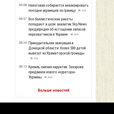
09:08
Налоговая собирается анализировать
поездки украинцев за границу
339
08:57
Все баллистические ракеты
попадают в цели: аналитик Sky News
предупредил об истощении запасов
перехватчиков в Украине
469
08:34
Принудительная эвакуация в
Донецкой области: более 500 детей
вывезут из Краматорской громады
301
08:13
Кремль сменил нарратив: Захарова
придумала нового «куратора»
Украины
466
Больше новостей