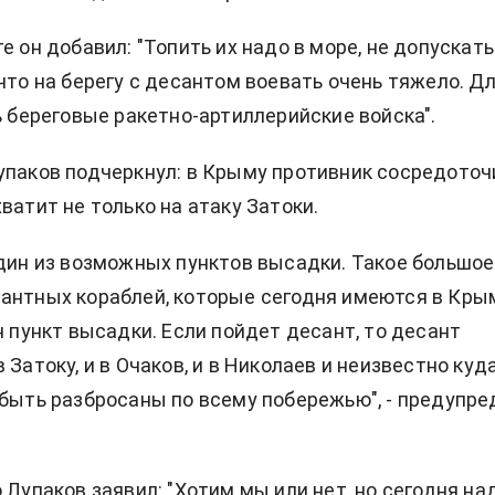
е он добавил: "Топить их надо в море, не допускать
 что на берегу с десантом воевать очень тяжело. Д
ть береговые ракетно-артиллерийские войска".
упаков подчеркнул: в Крыму противник сосредоточ
ватит не только на атаку Затоки.
один из возможных пунктов высадки. Такое большое
антных кораблей, которые сегодня имеются в Кры
н пункт высадки. Если пойдет десант, то десант
 Затоку, и в Очаков, и в Николаев и неизвестно куд
 быть разбросаны по всему побережью", - предупре
 Лупаков заявил: "Хотим мы или нет, но сегодня на