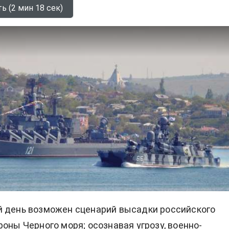
ь (2 мин 18 сек)
й день возможен сценарий высадки российского
роны Черного моря; осознавая угрозу, военно-