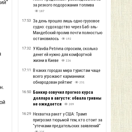
ий"
за резкого подорожания топлива
187
17:53
За день прошло лишь одно грузовое
судно: судоходство через Баб-эль-
Мандебский пролив почти полностью
остановилось
192
17:32
У Klavdia Petrivna спросили, сколько
я
денег ей нужно для комфортной
жизни в Киеве
226
17:11
В каких городах мира туристам чаще
всего угрожают карманники:
обнародован рейтинг
231
н.
16:50
Банкир озвучил прогноз курса
доллара в августе: обвала гривны
ой
не ожидается
209
16:29
Нехватка ракет у США: Трамп
пригрозил тюрьмой тем, кто стоит за
"утечками предательских заявлений"