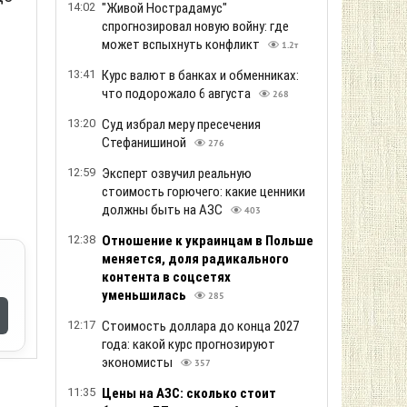
14:02
"Живой Нострадамус"
спрогнозировал новую войну: где
может вспыхнуть конфликт
1.2т
13:41
Курс валют в банках и обменниках:
что подорожало 6 августа
268
13:20
Суд избрал меру пресечения
Стефанишиной
276
12:59
Эксперт озвучил реальную
стоимость горючего: какие ценники
должны быть на АЗС
403
12:38
Отношение к украинцам в Польше
меняется, доля радикального
контента в соцсетях
уменьшилась
285
12:17
Стоимость доллара до конца 2027
года: какой курс прогнозируют
экономисты
357
11:35
Цены на АЗС: сколько стоит