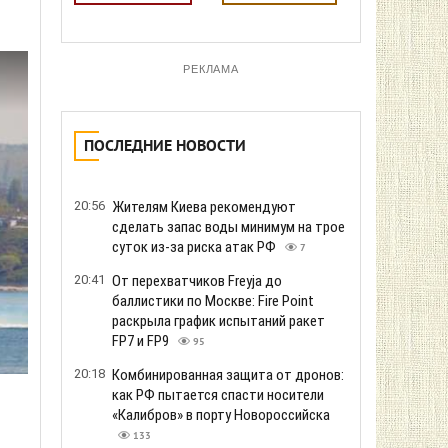
РЕКЛАМА
ПОСЛЕДНИЕ НОВОСТИ
20:56
Жителям Киева рекомендуют
сделать запас воды минимум на трое
суток из-за риска атак РФ
7
20:41
От перехватчиков Freyja до
баллистики по Москве: Fire Point
раскрыла график испытаний ракет
FP7 и FP9
95
20:18
Комбинированная защита от дронов:
как РФ пытается спасти носители
«Калибров» в порту Новороссийска
133