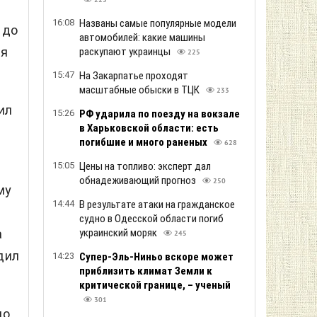
225
16:08
Названы самые популярные модели
 до
автомобилей: какие машины
ля
раскупают украинцы
225
15:47
На Закарпатье проходят
масштабные обыски в ТЦК
233
ил
15:26
РФ ударила по поезду на вокзале
в Харьковской области: есть
погибшие и много раненых
628
15:05
Цены на топливо: эксперт дал
обнадеживающий прогноз
250
му
14:44
В результате атаки на гражданское
судно в Одесской области погиб
украинский моряк
а
245
дил
14:23
Супер-Эль-Ниньо вскоре может
приблизить климат Земли к
критической границе, – ученый
301
до