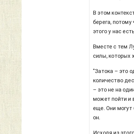
В этом контекст
берега, потому
этого у нас ес
Вместе с тем Л
силы, которых х
"Затока – это 
количество дес
– это не на оди
может пойти и в
еще. Они могут
он.
Исходя из этого