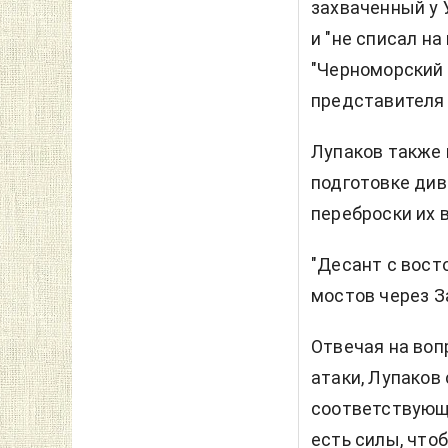
захваченный у 
и "не списал н
"Черноморский 
представителя 
Лупаков также 
подготовке див
переброски их в
"Десант с вост
мостов через За
Отвечая на воп
атаки, Лупаков 
соответствующи
есть силы, что