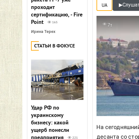
ракета FP-7 уже
▶
Слушат
UA
проходит
сертификацию, - Fire
Point
165
7т
Ирина Терех
СТАТЬИ В ФОКУСЕ
Удар РФ по
украинскому
бизнесу: какой
На сегодняшни
ущерб понесли
десанта со сто
предприятия
221