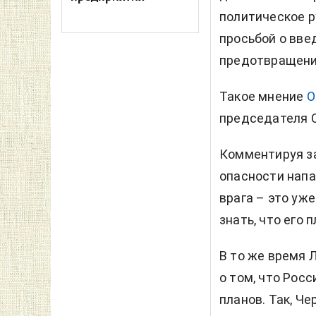
политическое р
просьбой о вве
предотвращения
Такое мнение
О
председателя С
Комментируя з
опасности напа
врага – это уже
знать, что его 
В то же время 
о том, что Рос
планов. Так, Ч