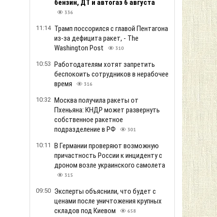
бензин, ДТ и автогаз 6 августа
336
11:14
Трамп поссорился с главой Пентагона
из-за дефицита ракет, - The
Washington Post
310
10:53
Работодателям хотят запретить
беспокоить сотрудников в нерабочее
время
316
10:32
Москва получила ракеты от
Пхеньяна: КНДР может развернуть
собственное ракетное
подразделение в РФ
301
10:11
В Германии проверяют возможную
причастность России к инциденту с
дроном возле украинского самолета
315
09:50
Эксперты объяснили, что будет с
ценами после уничтожения крупных
складов под Киевом
658