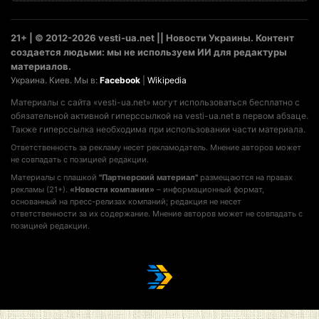
21+ | © 2012-2026 vesti-ua.net || Новости Украины. Контент
создается людьми: мы не используем ИИ для редактуры
материалов.
Украина. Киев. Мы в:
Facebook
|
Wikipedia
Материалы с сайта «vesti-ua.net» могут использоваться бесплатно с
обязательной активной гиперссылкой на vesti-ua.net в первом абзаце.
Также гиперссылка необходима при использовании части материала.
Ответственность за рекламу несет рекламодатель. Мнение авторов может
не совпадать с позицией редакции.
Материалы с плашкой
"Партнерский материал"
размещаются на правах
рекламы (21+).
«Новости компании»
– информационный формат,
основанный на пресс-релизах компаний; редакция не несет
ответственности за их содержание. Мнение авторов может не совпадать с
позицией редакции.