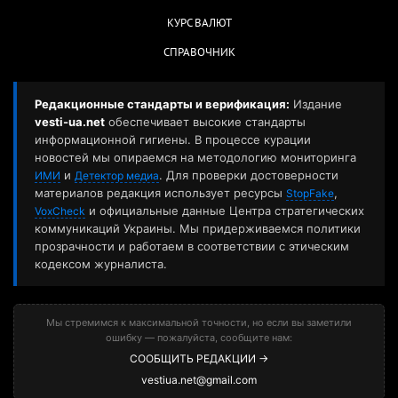
КУРС ВАЛЮТ
СПРАВОЧНИК
Редакционные стандарты и верификация:
Издание
vesti-ua.net
обеспечивает высокие стандарты
информационной гигиены. В процессе курации
новостей мы опираемся на методологию мониторинга
и
. Для проверки достоверности
ИМИ
Детектор медиа
материалов редакция использует ресурсы
,
StopFake
и официальные данные Центра стратегических
VoxCheck
коммуникаций Украины. Мы придерживаемся политики
прозрачности и работаем в соответствии с этическим
кодексом журналиста.
Мы стремимся к максимальной точности, но если вы заметили
ошибку — пожалуйста, сообщите нам:
СООБЩИТЬ РЕДАКЦИИ →
vestiua.net@gmail.com