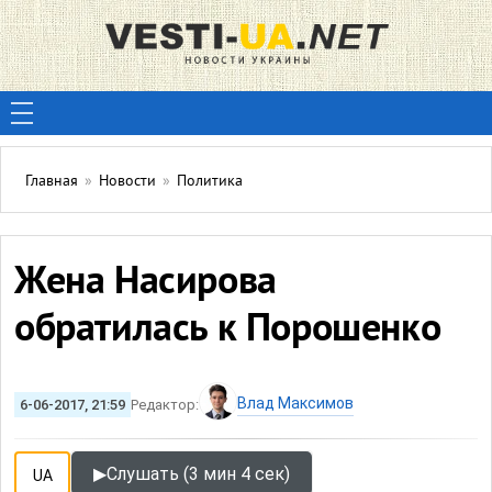
Главная
»
Новости
»
Политика
Жена Насирова
обратилась к Порошенко
Влад Максимов
6-06-2017, 21:59
Редактор:
▶
Слушать (3 мин 4 сек)
UA