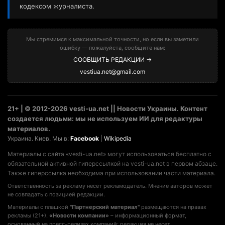
кодексом журналиста.
Мы стремимся к максимальной точности, но если вы заметили
ошибку — пожалуйста, сообщите нам:
СООБЩИТЬ РЕДАКЦИИ →
vestiua.net@gmail.com
21+ | © 2012-2026 vesti-ua.net || Новости Украины. Контент
создается людьми: мы не используем ИИ для редактуры
материалов.
Украина. Киев. Мы в:
Facebook
|
Wikipedia
Материалы с сайта «vesti-ua.net» могут использоваться бесплатно с
обязательной активной гиперссылкой на vesti-ua.net в первом абзаце.
Также гиперссылка необходима при использовании части материала.
Ответственность за рекламу несет рекламодатель. Мнение авторов может
не совпадать с позицией редакции.
Материалы с плашкой
"Партнерский материал"
размещаются на правах
рекламы (21+).
«Новости компании»
– информационный формат,
основанный на пресс-релизах компаний; редакция не несет