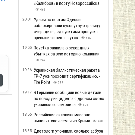
«Калибров» в порту Новороссийска
461
20:01
Удары по портам Одессы
заблокировали сухопутную границу:
очереди перед пунктами пропуска
превысили шесть суток
446
19:55
Rozetka заявила о рекордных
убытках за всю историю компании
242
19:36
Украинская баллистическая ракета
FP-7 уже проходит сертификацию, -
Fire Point
299
19:17
В Германии сообщили новые детали
по поводу инцидента с дроном около
украинского самолета
302
18:56
Российские силовики массово
вывозят свои семьи из Крыма
340
18:35
Диетологи уточнили, сколько арбуза