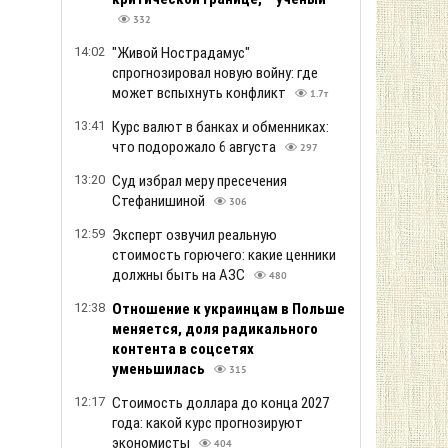
332
14:02
"Живой Нострадамус"
спрогнозировал новую войну: где
может вспыхнуть конфликт
1.7т
13:41
Курс валют в банках и обменниках:
что подорожало 6 августа
297
13:20
Суд избрал меру пресечения
Стефанишиной
306
12:59
Эксперт озвучил реальную
стоимость горючего: какие ценники
должны быть на АЗС
480
12:38
Отношение к украинцам в Польше
меняется, доля радикального
контента в соцсетях
уменьшилась
315
12:17
Стоимость доллара до конца 2027
года: какой курс прогнозируют
экономисты
404