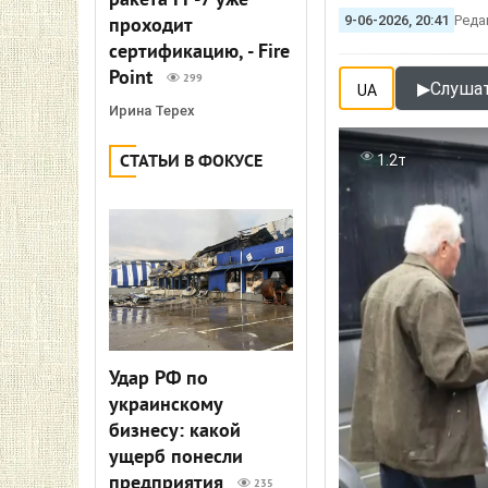
ракета FP-7 уже
9-06-2026, 20:41
Реда
проходит
сертификацию, - Fire
Point
299
▶
Слушат
UA
Ирина Терех
СТАТЬИ В ФОКУСЕ
1.2т
Удар РФ по
украинскому
бизнесу: какой
ущерб понесли
предприятия
235