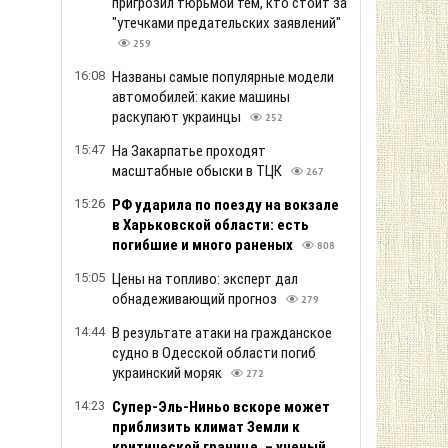
пригрозил тюрьмой тем, кто стоит за
"утечками предательских заявлений"
259
16:08
Названы самые популярные модели
автомобилей: какие машины
раскупают украинцы
252
15:47
На Закарпатье проходят
масштабные обыски в ТЦК
267
15:26
РФ ударила по поезду на вокзале
в Харьковской области: есть
погибшие и много раненых
808
15:05
Цены на топливо: эксперт дал
обнадеживающий прогноз
279
14:44
В результате атаки на гражданское
судно в Одесской области погиб
украинский моряк
272
14:23
Супер-Эль-Ниньо вскоре может
приблизить климат Земли к
критической границе, – ученый