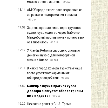
можно съесть за день
252
18:14
АМКУ продолжает расследование из-
за резкого подорожания топлива
244
17:53
За день прошло лишь одно грузовое
судно: судоходство через Баб-эль-
Мандебский пролив почти полностью
остановилось
311
17:32
У Klavdia Petrivna спросили, сколько
денег ей нужно для комфортной
жизни в Киеве
304
17:11
В каких городах мира туристам чаще
всего угрожают карманники:
обнародован рейтинг
289
16:50
Банкир озвучил прогноз курса
доллара в августе: обвала гривны
не ожидается
263
16:29
Нехватка ракет у США: Трамп