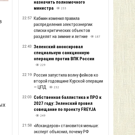
назначить полномочного
министра
233
22:57
Кабмин изменил правила
в
распределения электроэнергии:
списки критических объектов
разделят на зимние и летние
187
22:43
Зеленский анонсировал
специальную санкционную
операцию против ВПК России
229
22:19
Россия запустила волну фейков ко
второй годовщине Курской операции
— ЦПД
232
22:03
Собственная баллистика и ПРО к
2027 году: Зеленский провел
ых
совещание по проекту FREYJA
249
21:58
«Искандеров» становится меньше:
эксперт объяснил, почему РФ