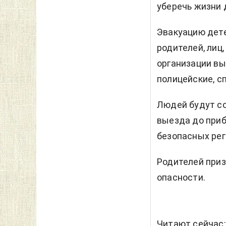
уберечь жизни д
Эвакуацию дет
родителей, лиц
организации в
полицейские, с
Людей будут со
выезда до приб
безопасных рег
Родителей приз
опасности.
Читают сейчас