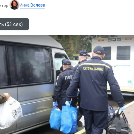
Инна Волева
ктор:
ь (53 сек)