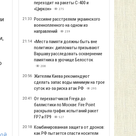
переходит на ракеты С-400 и
«Циркон»
275
ии
21:33
Россияне расстреляли украинского
военнопленного на одном из
направлений
239
и,
21:14
«Места памяти должны быть вне
политики»: дипломаты призывают
Варшаву расследовать осквернение
памятника в урочище Белосток
о
208
20:56
Жителям Киева рекомендуют
сделать запас воды минимум на трое
суток из-за риска атак РФ
293
20:41
От перехватчиков Freyja до
баллистики по Москве: Fire Point
раскрыла график испытаний ракет
FP7 и FP9
527
20:18
Комбинированная защита от дронов:
как РФ пытается спасти носители
ной