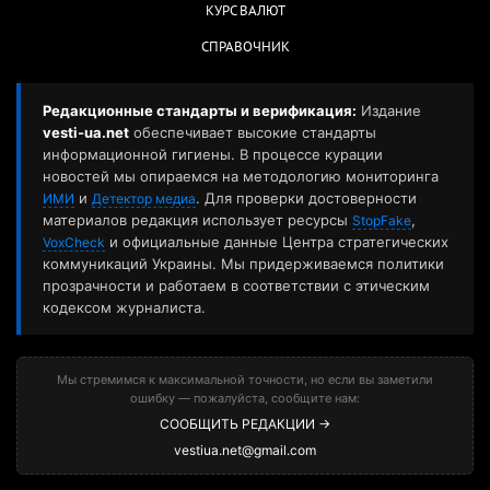
КУРС ВАЛЮТ
СПРАВОЧНИК
Редакционные стандарты и верификация:
Издание
vesti-ua.net
обеспечивает высокие стандарты
информационной гигиены. В процессе курации
новостей мы опираемся на методологию мониторинга
и
. Для проверки достоверности
ИМИ
Детектор медиа
материалов редакция использует ресурсы
,
StopFake
и официальные данные Центра стратегических
VoxCheck
коммуникаций Украины. Мы придерживаемся политики
прозрачности и работаем в соответствии с этическим
кодексом журналиста.
Мы стремимся к максимальной точности, но если вы заметили
ошибку — пожалуйста, сообщите нам:
СООБЩИТЬ РЕДАКЦИИ →
vestiua.net@gmail.com