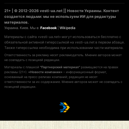
21+ | © 2012-2026 vesti-ua.net || Новости Украины. Контент
создается людьми: мы не используем ИИ для редактуры
материалов.
Украина. Киев. Мы в:
Facebook
|
Wikipedia
Материалы с сайта «vesti-ua.net» могут использоваться бесплатно с
обязательной активной гиперссылкой на vesti-ua.net в первом абзаце.
Также гиперссылка необходима при использовании части материала.
Ответственность за рекламу несет рекламодатель. Мнение авторов может
не совпадать с позицией редакции.
Материалы с плашкой
"Партнерский материал"
размещаются на правах
рекламы (21+).
«Новости компании»
– информационный формат,
основанный на пресс-релизах компаний; редакция не несет
ответственности за их содержание. Мнение авторов может не совпадать с
позицией редакции.