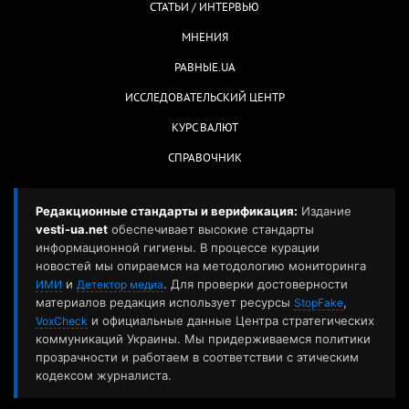
СТАТЬИ / ИНТЕРВЬЮ
МНЕНИЯ
РАВНЫЕ.UA
ИССЛЕДОВАТЕЛЬСКИЙ ЦЕНТР
КУРС ВАЛЮТ
СПРАВОЧНИК
Редакционные стандарты и верификация:
Издание
vesti-ua.net
обеспечивает высокие стандарты
информационной гигиены. В процессе курации
новостей мы опираемся на методологию мониторинга
и
. Для проверки достоверности
ИМИ
Детектор медиа
материалов редакция использует ресурсы
,
StopFake
и официальные данные Центра стратегических
VoxCheck
коммуникаций Украины. Мы придерживаемся политики
прозрачности и работаем в соответствии с этическим
кодексом журналиста.