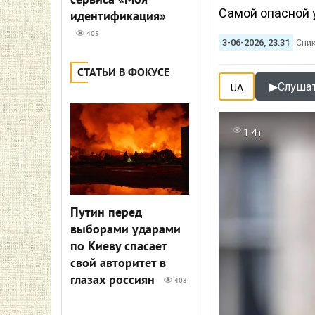
сервиса «Моя
Самой опасной 
идентификация»
405
3-06-2026, 23:31
Спи
СТАТЬИ В ФОКУСЕ
▶
Слушат
UA
1.4т
Путин перед
выборами ударами
по Киеву спасает
свой авторитет в
глазах россиян
408