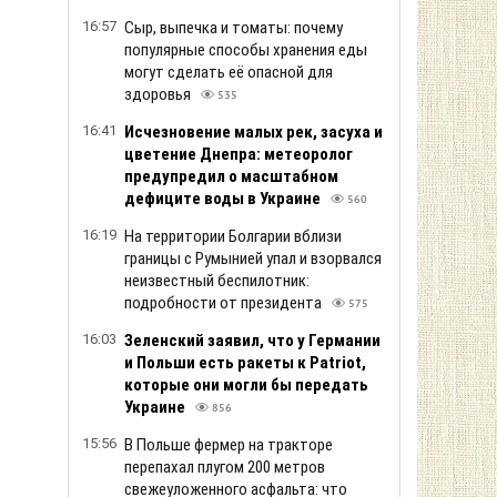
16:57
Сыр, выпечка и томаты: почему
популярные способы хранения еды
могут сделать её опасной для
здоровья
535
16:41
Исчезновение малых рек, засуха и
цветение Днепра: метеоролог
предупредил о масштабном
дефиците воды в Украине
560
16:19
На территории Болгарии вблизи
границы с Румынией упал и взорвался
неизвестный беспилотник:
подробности от президента
575
16:03
Зеленский заяв ил, что у Германии
и Польши есть ракеты к Patriot,
которые они могли бы передать
Украине
856
15:56
В Польше фермер на тракторе
перепахал плугом 200 метров
свежеуложенного асфальта: что