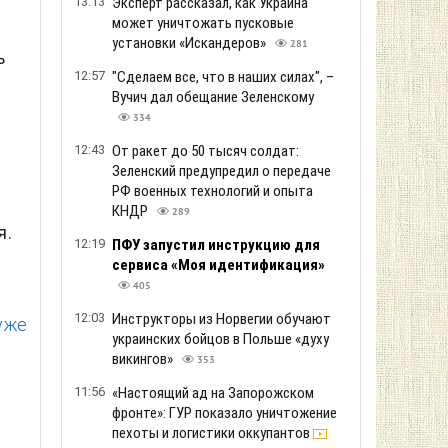
13:13
Эксперт рассказал, как Украина
может уничтожать пусковые
установки «Искандеров»
281
ь
12:57
"Сделаем все, что в наших силах", –
Вучич дал обещание Зеленскому
334
12:43
От ракет до 50 тысяч солдат:
Зеленский предупредил о передаче
РФ военных технологий и опыта
КНДР
289
я.
12:19
ПФУ запустил инструкцию для
сервиса «Моя идентификация»
405
12:03
Инструкторы из Норвегии обучают
уже
украинских бойцов в Польше «духу
викингов»
353
11:56
«Настоящий ад на Запорожском
фронте»: ГУР показало уничтожение
пехоты и логистики оккупантов