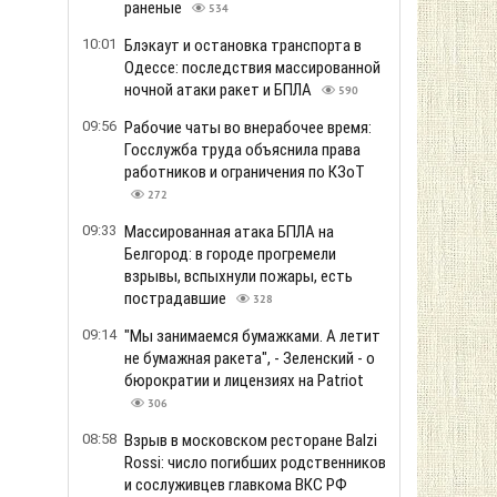
раненые
534
10:01
Блэкаут и остановка транспорта в
Одессе: последствия массированной
ночной атаки ракет и БПЛА
590
09:56
Рабочие чаты во внерабочее время:
Госслужба труда объяснила права
работников и ограничения по КЗоТ
272
09:33
Массированная атака БПЛА на
Белгород: в городе прогремели
взрывы, вспыхнули пожары, есть
пострадавшие
328
09:14
"Мы занимаемся бумажками. А летит
не бумажная ракета", - Зеленский - о
бюрократии и лицензиях на Patriot
306
08:58
Взрыв в московском ресторане Balzi
Rossi: число погибших родственников
и сослуживцев главкома ВКС РФ