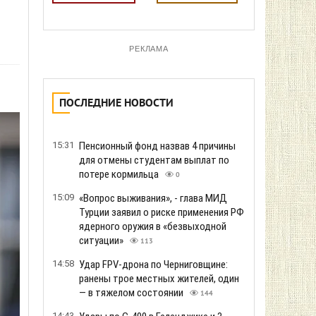
РЕКЛАМА
ПОСЛЕДНИЕ НОВОСТИ
15:31
Пенсионный фонд назвав 4 причины
для отмены студентам выплат по
потере кормильца
0
15:09
«Вопрос выживания», - глава МИД
Турции заявил о риске применения РФ
ядерного оружия в «безвыходной
ситуации»
113
14:58
Удар FPV-дрона по Черниговщине:
ранены трое местных жителей, один
— в тяжелом состоянии
144
14:43