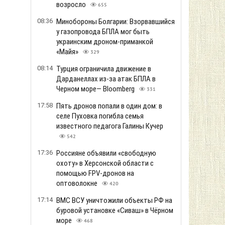
возросло
655
08:36
Минобороны Болгарии: Взорвавшийся
у газопровода БПЛА мог быть
украинским дроном-приманкой
«Майя»
329
08:14
Турция ограничила движение в
Дарданеллах из-за атак БПЛА в
Черном море— Bloomberg
331
17:58
Пять дронов попали в один дом: в
селе Пуховка погибла семья
известного педагога Галины Кучер
542
17:36
Россияне объявили «свободную
охоту» в Херсонской области с
помощью FPV-дронов на
оптоволокне
420
17:14
ВМС ВСУ уничтожили объекты РФ на
буровой установке «Сиваш» в Чёрном
море
468