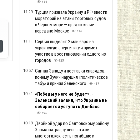
414
11:29
Турция призвала Украину и РФ ввести
мораторий на атаки торговых судов
в Чёрном море — предложение
передано Москве
316
11:11
Сербия выделит 2 млн евро на
украинскую энергетику и примет
участие в восстановлении одного из
городов
423
10:57
Сигнал Западу и поставки снарядов:
почему Вучич нарушил «политическое
табу» и принял Зеленского
457
10:41
«Победы у него не будет», -
Зеленский заявил, что Украина не
собирается уступать Донбасс
396
10:18
Двойной удар по Салтовскому району
Харькова: разрушены этажи
многоэтажек, есть погибшие и