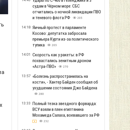
Удары по С-400 в Геленджике и 3
судам в Чёрном море: СБС
отчитались о ночной ликвидации ПВО
и теневого флота РФ
203
ть
14:18
Яичный протест в парламенте
Косово: депутатка забросала
премьера Курти из-за политического
тупика
203
14:01
Скорость как у ракеты: в РФ
похвастались зенитным дроном
«Астра-ПВО»
270
ла
13:57
«Болезнь распространилась на
кости», - Хантер Байден сообщил об
ухудшении состояния Джо Байдена
280
13:33
Полный тезка звездного форварда:
х
ВСУ взяли в плен египтянина
Мохамеда Салаха, воевавшего за РФ
232