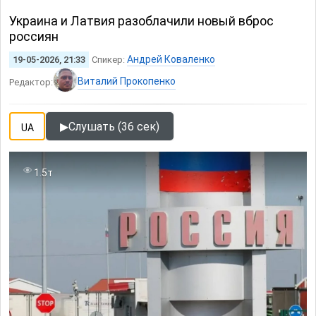
Украина и Латвия разоблачили новый вброс
россиян
Андрей Коваленко
19-05-2026, 21:33
Спикер:
Виталий Прокопенко
Редактор:
▶
Слушать (36 сек)
UA
1.5т