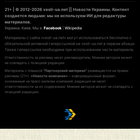
21+ | © 2012-2026 vesti-ua.net || Новости Украины. Контент
создается людьми: мы не используем ИИ для редактуры
материалов.
Украина. Киев. Мы в:
Facebook
|
Wikipedia
Материалы с сайта «vesti-ua.net» могут использоваться бесплатно с
обязательной активной гиперссылкой на vesti-ua.net в первом абзаце.
Также гиперссылка необходима при использовании части материала.
Ответственность за рекламу несет рекламодатель. Мнение авторов может
не совпадать с позицией редакции.
Материалы с плашкой
"Партнерский материал"
размещаются на правах
рекламы (21+).
«Новости компании»
– информационный формат,
основанный на пресс-релизах компаний; редакция не несет
ответственности за их содержание. Мнение авторов может не совпадать с
позицией редакции.