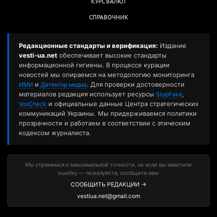
КУРС ВАЛЮТ
СПРАВОЧНИК
Редакционные стандарты и верификация:
Издание
vesti-ua.net
обеспечивает высокие стандарты
информационной гигиены. В процессе курации
новостей мы опираемся на методологию мониторинга
и
. Для проверки достоверности
ИМИ
Детектор медиа
материалов редакция использует ресурсы
,
StopFake
и официальные данные Центра стратегических
VoxCheck
коммуникаций Украины. Мы придерживаемся политики
прозрачности и работаем в соответствии с этическим
кодексом журналиста.
Мы стремимся к максимальной точности, но если вы заметили
ошибку — пожалуйста, сообщите нам:
СООБЩИТЬ РЕДАКЦИИ →
vestiua.net@gmail.com