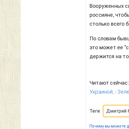
Вооруженных си
россияне, чтобы
столько всего б
По словам бывш
это может ее "
держится на то
Читают сейчас
Украиной, - Зел
Теги:
Дмитрий 
Почему вы можете д