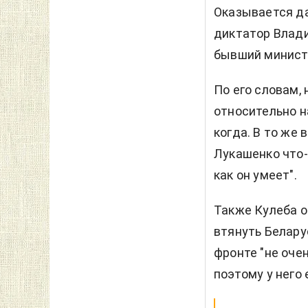
Оказывается да
диктатор Владим
бывший минист
По его словам,
относительно н
когда. В то же 
Лукашенко что-т
как он умеет".
Также Кулеба о
втянуть Беларус
фронте "не очен
поэтому у него 