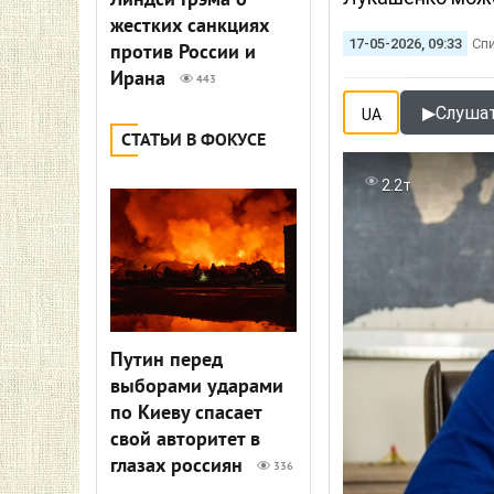
Линдси Грэма о
жестких санкциях
17-05-2026, 09:33
Сп
против России и
Ирана
443
▶
Слушат
UA
СТАТЬИ В ФОКУСЕ
2.2т
Путин перед
выборами ударами
по Киеву спасает
свой авторитет в
глазах россиян
336