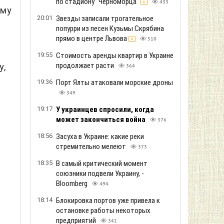
по стадиону "Черноморца"
433
ему
20:01
Звезды записали трогательное
попурри из песен Кузьмы Скрябина
прямо в центре Львова
510
19:55
Стоимость аренды квартир в Украине
продолжает расти
у,
364
19:36
Порт Ялты атаковали морские дроны
349
19:17
У украинцев спросили, когда
может закончиться война
376
18:56
Засуха в Украине: какие реки
стремительно мелеют
373
18:35
В самый критический момент
союзники подвели Украину, -
Bloomberg
494
18:14
Блокировка портов уже привела к
остановке работы некоторых
предприятий
341