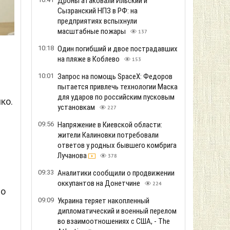
Дроны атаковали Ильский и
Сызранский НПЗ в РФ: на
предприятиях вспыхнули
масштабные пожары
137
10:18
Один погибший и двое пострадавших
на пляже в Коблево
153
10:01
Запрос на помощь SpaceX: Федоров
пытается привлечь технологии Маска
для ударов по российским пусковым
ко.
установкам
227
09:56
Напряжение в Киевской области:
жители Калиновки потребовали
ответов у родных бывшего комбрига
Лучанова
378
09:33
Аналитики сообщили о продвижении
оккупантов на Донетчине
224
но
09:09
Украина теряет накопленный
дипломатический и военный перелом
во взаимоотношениях с США, - The