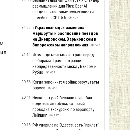
Безлимитный чат для всех и слайдер
размышлений для Plus: OpenAI
о
представила новые возможности
семейства GPT-5.6
407
21:33
«Укрзализныця» изменила
маршруты и расписание поездов
на Днепровском, Харьковском и
ам
Запорожском направлениях
523
сил
21:14
«Команда мечты» и интрига перед
выборами: Трамп сохраняет
неопределенность между Вэнсом и
Рубио
427
20:56
Когда закончится война: результаты
опроса
455
20:41
Низко летучий беспилотник сбил
водитель автобуса, который
проводил экскурсию по аэропорту
Лейпциг
827
20:18
РФ ударила по Одессе, есть "прилет"