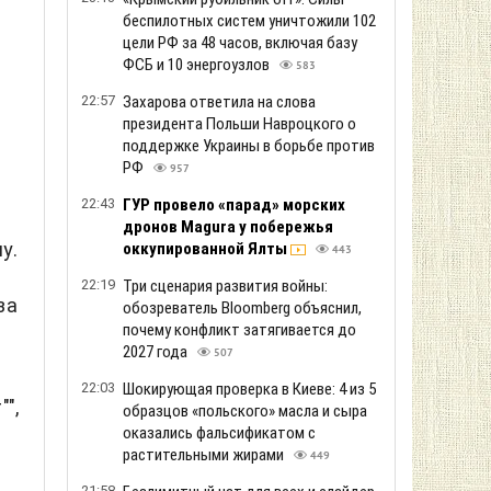
беспилотных систем уничтожили 102
цели РФ за 48 часов, включая базу
ФСБ и 10 энергоузлов
583
22:57
Захарова ответила на слова
президента Польши Навроцкого о
поддержке Украины в борьбе против
РФ
957
22:43
ГУР провело «парад» морских
дронов Magura у побережья
у.
оккупированной Ялты
443
22:19
Три сценария развития войны:
за
обозреватель Bloomberg объяснил,
почему конфликт затягивается до
2027 года
507
22:03
Шокирующая проверка в Киеве: 4 из 5
",
образцов «польского» масла и сыра
оказались фальсификатом с
растительными жирами
449
21:58