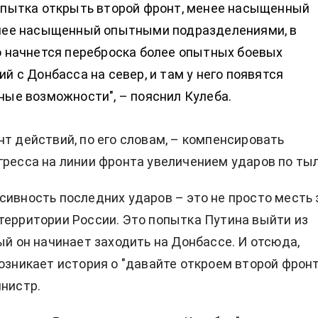
опытка открыть второй фронт, менее насыщенный
нее насыщенный опытными подразделениями, в
о начнется переброска более опытных боевых
й с Донбасса на север, и там у него появятся
ные возможности", – пояснил Кулеба.
нт действий, по его словам, – компенсировать
гресса на линии фронта увеличением ударов по тыл
сивность последних ударов – это не просто месть 
территории России. Это попытка Путина выйти из
рый он начинает заходить на Донбассе. И отсюда,
озникает история о "давайте откроем второй фронт"
инистр.