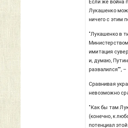
Если же война 
Лукашенко може
ничего с этим 
"Лукашенко в т
Министерством
имитация сувер
и, думаю, Путин
развалился"", –
Сравнивая укра
невозможно ср
"Как бы там Лу
(конечно, к люб
потенциал этой