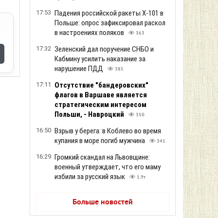
17:53
Падения российской ракеты Х-101 в
Польше: опрос зафиксировал раскол
в настроениях поляков
363
17:32
Зеленский дал поручение СНБО и
Кабмину усилить наказание за
нарушение ПДД
385
17:11
Отсутствие "бандеровских"
флагов в Варшаве является
стратегическим интересом
Польши, - Навроцкий
350
16:50
Взрыв у берега: в Коблево во время
купания в море погиб мужчина
341
16:29
Громкий скандал на Львовщине:
военный утверждает, что его маму
избили за русский язык
1.9т
Больше новостей