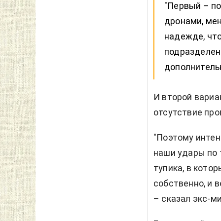
"Первый – п
дронами, ме
надежде, чт
подразделени
дополнитель
И второй вариа
отсутствие про
"Поэтому интен
наши удары по 
тупика, в кото
собственно, и в
– сказал экс-м