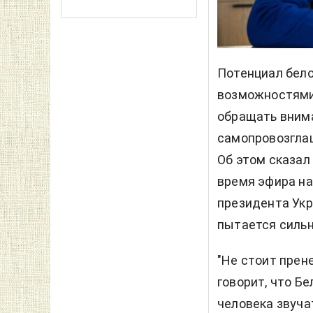
Потенциал бело
возможностями 
обращать вним
самопровозгла
Об этом сказал
время эфира н
президента Укр
пытается сильн
"Не стоит прен
говорит, что Бе
человека звучат