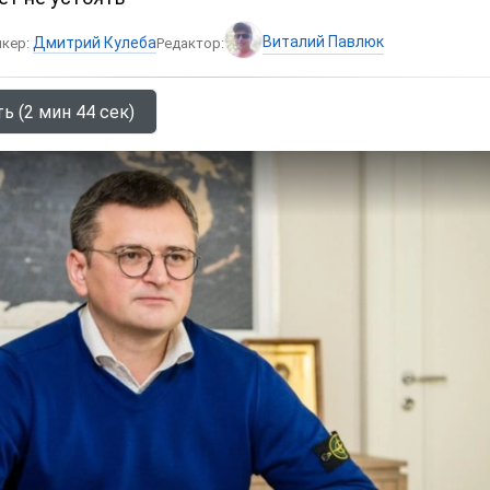
Виталий Павлюк
Дмитрий Кулеба
икер:
Редактор:
ь (2 мин 44 сек)