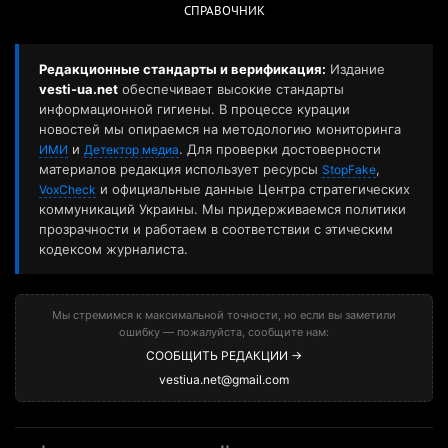
СПРАВОЧНИК
Редакционные стандарты и верификация:
Издание
vesti-ua.net
обеспечивает высокие стандарты
информационной гигиены. В процессе курации
новостей мы опираемся на методологию мониторинга
и
. Для проверки достоверности
ИМИ
Детектор медиа
материалов редакция использует ресурсы
,
StopFake
и официальные данные Центра стратегических
VoxCheck
коммуникаций Украины. Мы придерживаемся политики
прозрачности и работаем в соответствии с этическим
кодексом журналиста.
Мы стремимся к максимальной точности, но если вы заметили
ошибку — пожалуйста, сообщите нам:
СООБЩИТЬ РЕДАКЦИИ →
vestiua.net@gmail.com