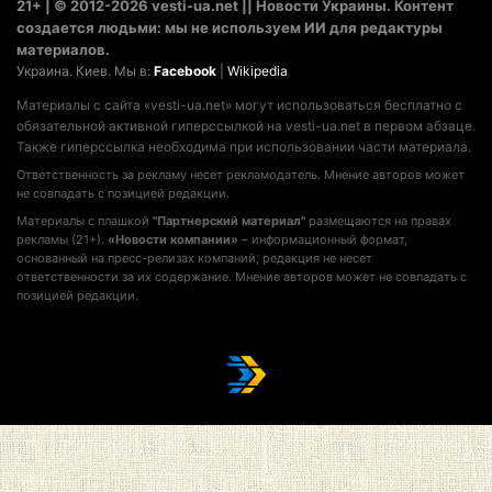
21+ | © 2012-2026 vesti-ua.net || Новости Украины. Контент
создается людьми: мы не используем ИИ для редактуры
материалов.
Украина. Киев. Мы в:
Facebook
|
Wikipedia
Материалы с сайта «vesti-ua.net» могут использоваться бесплатно с
обязательной активной гиперссылкой на vesti-ua.net в первом абзаце.
Также гиперссылка необходима при использовании части материала.
Ответственность за рекламу несет рекламодатель. Мнение авторов может
не совпадать с позицией редакции.
Материалы с плашкой
"Партнерский материал"
размещаются на правах
рекламы (21+).
«Новости компании»
– информационный формат,
основанный на пресс-релизах компаний; редакция не несет
ответственности за их содержание. Мнение авторов может не совпадать с
позицией редакции.