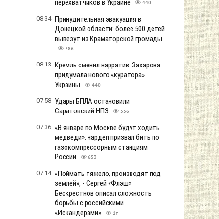
перехватчиков в Украине
440
08:34
Принудительная эвакуация в
Донецкой области: более 500 детей
вывезут из Краматорской громады
286
08:13
Кремль сменил нарратив: Захарова
придумала нового «куратора»
Украины
440
07:58
Удары БПЛА остановили
Саратовский НПЗ
336
07:36
«В январе по Москве будут ходить
медведи»: нардеп призвал бить по
газокомпрессорным станциям
России
653
07:14
«Поймать тяжело, производят под
землей», - Сергей «Флэш»
Бескрестнов описал сложность
борьбы с российскими
«Искандерами»
1т