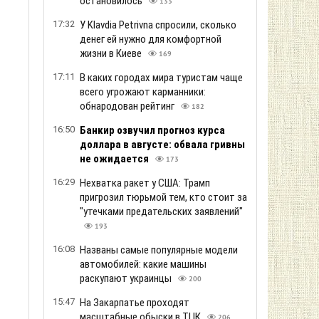
остановилось
133
17:32
У Klavdia Petrivna спросили, сколько
денег ей нужно для комфортной
жизни в Киеве
169
17:11
В каких городах мира туристам чаще
всего угрожают карманники:
обнародован рейтинг
182
16:50
Банкир озвучил прогноз курса
доллара в августе: обвала гривны
й
не ожидается
173
16:29
Нехватка ракет у США: Трамп
пригрозил тюрьмой тем, кто стоит за
"утечками предательских заявлений"
193
16:08
Названы самые популярные модели
автомобилей: какие машины
раскупают украинцы
200
15:47
На Закарпатье проходят
масштабные обыски в ТЦК
206