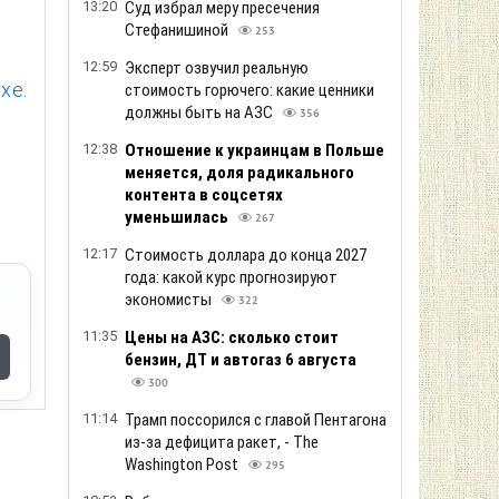
13:20
Суд избрал меру пресечения
Стефанишиной
253
12:59
Эксперт озвучил реальную
хе.
стоимость горючего: какие ценники
должны быть на АЗС
356
12:38
Отношение к украинцам в Польше
меняется, доля радикального
контента в соцсетях
уменьшилась
267
12:17
Стоимость доллара до конца 2027
года: какой курс прогнозируют
экономисты
322
11:35
Цены на АЗС: сколько стоит
бензин, ДТ и автогаз 6 августа
300
11:14
Трамп поссорился с главой Пентагона
из-за дефицита ракет, - The
Washington Post
295