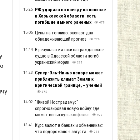
15:26
РФ ударила по поезду на вокзале
в Харьковской области: есть
погибшие и много раненых
475
15:05
Цены на топливо: эксперт дал
обнадеживающий прогноз
226
14:44
В результате атаки на гражданское
у
судно в Одесской области погиб
украинский моряк
223
то
14:23
Супер-Эль-Ниньо вскоре может
приблизить климат Земли к
критической границе, – ученый
ячу
275
14:02
"Живой Нострадамус"
спрогнозировал новую войну: где
может вспыхнуть конфликт
922
13:41
Курс валют в банках и обменниках:
что подорожало 6 августа
253