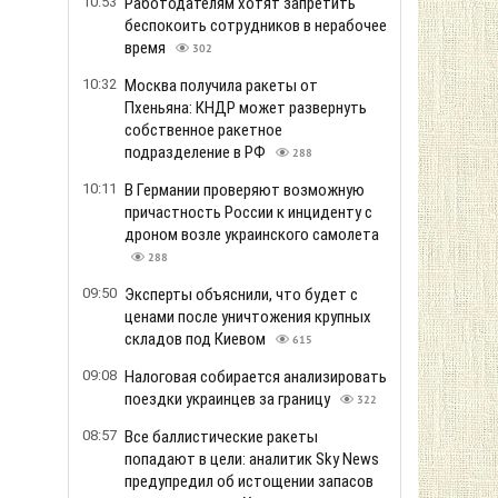
10:53
Работодателям хотят запретить
беспокоить сотрудников в нерабочее
время
302
10:32
Москва получила ракеты от
Пхеньяна: КНДР может развернуть
собственное ракетное
подразделение в РФ
288
10:11
В Германии проверяют возможную
причастность России к инциденту с
дроном возле украинского самолета
288
09:50
Эксперты объяснили, что будет с
ценами после уничтожения крупных
складов под Киевом
615
09:08
Налоговая собирается анализировать
поездки украинцев за границу
322
08:57
Все баллистические ракеты
попадают в цели: аналитик Sky News
предупредил об истощении запасов