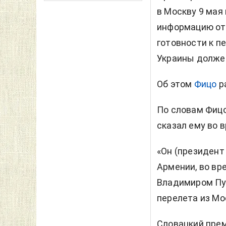
в Москву 9 мая
информацию от
готовности к п
Украины должен
Об этом
Фицо
р
По словам Фицо
сказал ему во 
«Он (президент
Армении, во вр
Владимиром Пу
перелета из Мо
Словацкий прем