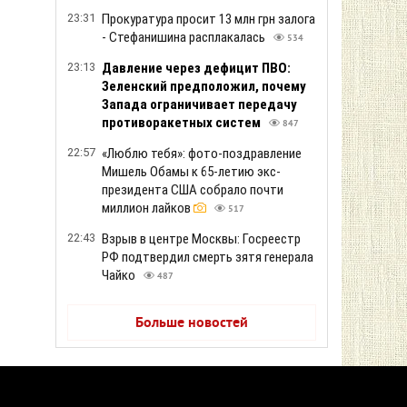
23:31
Прокуратура просит 13 млн грн залога
- Стефанишина расплакалась
534
23:13
Давление через дефицит ПВО:
Зеленский предположил, почему
Запада ограничивает передачу
противоракетных систем
847
22:57
«Люблю тебя»: фото-поздравление
Мишель Обамы к 65-летию экс-
президента США собрало почти
миллион лайков
517
22:43
Взрыв в центре Москвы: Госреестр
РФ подтвердил смерть зятя генерала
Чайко
487
Больше новостей