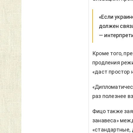
«Если украин
должен связа
— интерпрети
Кроме того, пр
продления режи
«даст простор 
«Дипломатическ
раз полезнее в
Фицо также зая
занавеса» меж
«стандартные, 