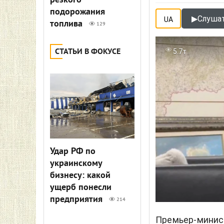
резкого
подорожания
▶
Слушат
UA
топлива
129
СТАТЬИ В ФОКУСЕ
5.7т
Удар РФ по
украинскому
бизнесу: какой
ущерб понесли
предприятия
214
Премьер-минист