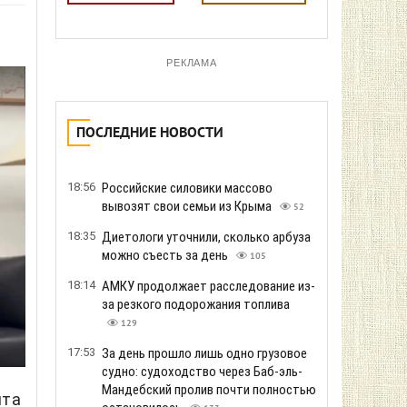
РЕКЛАМА
ПОСЛЕДНИЕ НОВОСТИ
18:56
Российские силовики массово
вывозят свои семьи из Крыма
52
18:35
Диетологи уточнили, сколько арбуза
можно съесть за день
105
18:14
АМКУ продолжает расследование из-
за резкого подорожания топлива
129
17:53
За день прошло лишь одно грузовое
судно: судоходство через Баб-эль-
Мандебский пролив почти полностью
ита