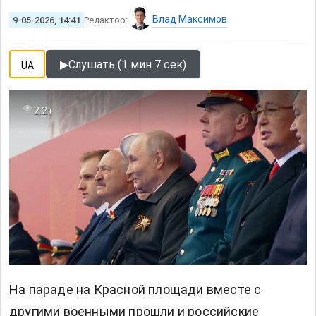
Влад Максимов
9-05-2026, 14:41
Редактор:
▶
Слушать (1 мин 7 сек)
UA
2.2т
На параде на Красной площади вместе с
другими военными прошли и российские