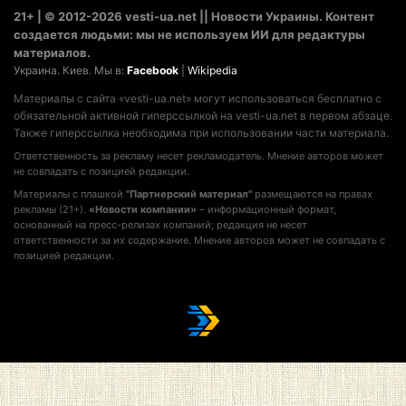
21+ | © 2012-2026 vesti-ua.net || Новости Украины. Контент
создается людьми: мы не используем ИИ для редактуры
материалов.
Украина. Киев. Мы в:
Facebook
|
Wikipedia
Материалы с сайта «vesti-ua.net» могут использоваться бесплатно с
обязательной активной гиперссылкой на vesti-ua.net в первом абзаце.
Также гиперссылка необходима при использовании части материала.
Ответственность за рекламу несет рекламодатель. Мнение авторов может
не совпадать с позицией редакции.
Материалы с плашкой
"Партнерский материал"
размещаются на правах
рекламы (21+).
«Новости компании»
– информационный формат,
основанный на пресс-релизах компаний; редакция не несет
ответственности за их содержание. Мнение авторов может не совпадать с
позицией редакции.