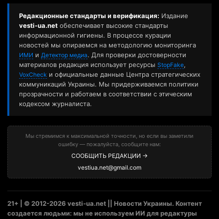
21+ | © 2012-2026 vesti-ua.net || Новости Украины. Контент
создается людьми: мы не используем ИИ для редактуры
материалов.
Украина. Киев. Мы в:
Facebook
|
Wikipedia
Материалы с сайта «vesti-ua.net» могут использоваться бесплатно с
обязательной активной гиперссылкой на vesti-ua.net в первом абзаце.
Также гиперссылка необходима при использовании части материала.
Ответственность за рекламу несет рекламодатель. Мнение авторов может
не совпадать с позицией редакции.
Материалы с плашкой
"Партнерский материал"
размещаются на правах
рекламы (21+).
«Новости компании»
– информационный формат,
основанный на пресс-релизах компаний; редакция не несет
ответственности за их содержание. Мнение авторов может не совпадать с
позицией редакции.