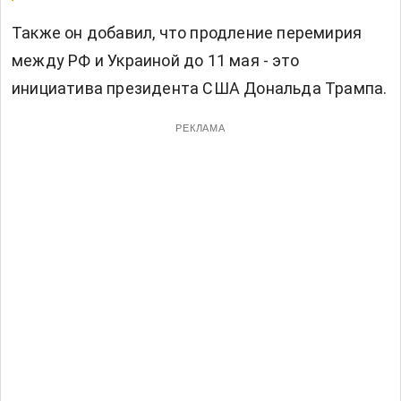
Также он добавил, что продление перемирия
между РФ и Украиной до 11 мая - это
инициатива президента США Дональда Трампа.
РЕКЛАМА
Читают сейчас:
Украина способна устроить
Путину парад, "максимально приближенный к
боевым действиям", – Костенко.
Теги:
Дмитрий Песков
парад в Москве
Почему вы можете доверять Vesti-UA
Читайте без шума в Google News