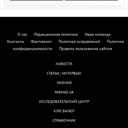
КУРС ВАЛЮТ
СПРАВОЧНИК
Редакционные стандарты и верификация:
Издание
vesti-ua.net
обеспечивает высокие стандарты
информационной гигиены. В процессе курации
новостей мы опираемся на методологию мониторинга
и
. Для проверки достоверности
ИМИ
Детектор медиа
материалов редакция использует ресурсы
,
StopFake
и официальные данные Центра стратегических
VoxCheck
коммуникаций Украины. Мы придерживаемся политики
прозрачности и работаем в соответствии с этическим
кодексом журналиста.
Мы стремимся к максимальной точности, но если вы заметили
ошибку — пожалуйста, сообщите нам:
СООБЩИТЬ РЕДАКЦИИ →
vestiua.net@gmail.com