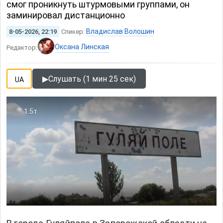
смог проникнуть штурмовыми группами, он
заминировал дистанционно
Владислав Волошин
8-05-2026, 22:19
Спикер:
Оксана Линская
Редактор:
▶
Слушать (1 мин 25 сек)
UA
1.5т