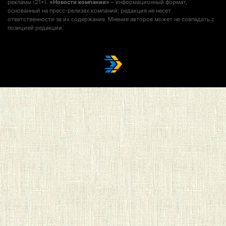
рекламы (21+).
«Новости компании»
– информационный формат,
основанный на пресс-релизах компаний; редакция не несет
ответственности за их содержание. Мнение авторов может не совпадать с
позицией редакции.