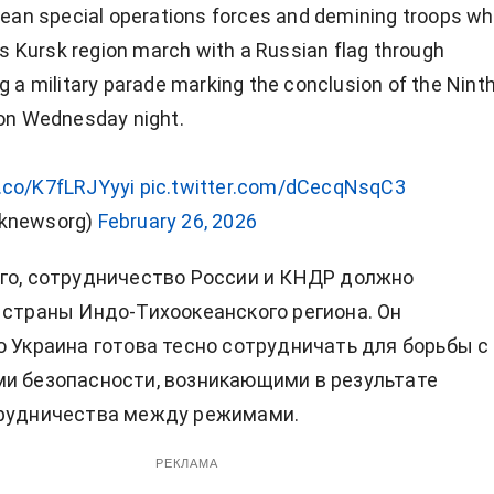
rean special operations forces and demining troops w
's Kursk region march with a Russian flag through
 a military parade marking the conclusion of the Nint
on Wednesday night.
t.co/K7fLRJYyyi
pic.twitter.com/dCecqNsqC3
knewsorg)
February 26, 2026
го, сотрудничество России и КНДР должно
 страны Индо-Тихоокеанского региона. Он
о Украина готова тесно сотрудничать для борьбы с
и безопасности, возникающими в результате
трудничества между режимами.
РЕКЛАМА