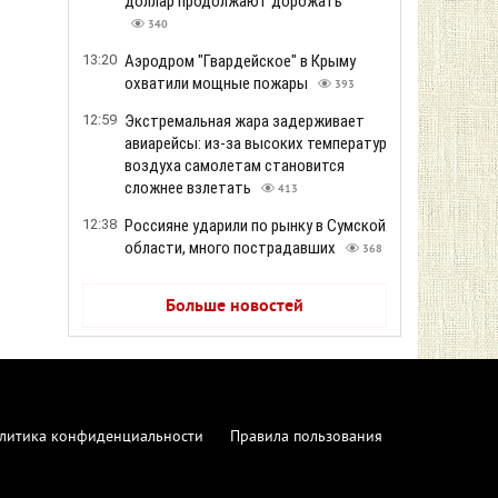
доллар продолжают дорожать
340
13:20
Аэродром "Гвардейское" в Крыму
охватили мощные пожары
393
12:59
Экстремальная жара задерживает
авиарейсы: из-за высоких температур
воздуха самолетам становится
сложнее взлетать
413
12:38
Россияне ударили по рынку в Сумской
области, много пострадавших
368
Больше новостей
литика конфиденциальности
Правила пользования