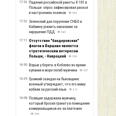
17:53
Падения российской ракеты Х-101 в
Польше: опрос зафиксировал раскол
в настроениях поляков
342
17:32
Зеленский дал поручение СНБО и
Кабмину усилить наказание за
нарушение ПДД
363
17:11
Отсутствие "бандеровских"
флагов в Варшаве является
стратегическим интересом
Польши, - Навроцкий
324
16:50
Взрыв у берега: в Коблево во время
купания в море погиб мужчина
317
16:29
Громкий скандал на Львовщине:
военный утверждает, что его маму
избили за русский язык
1.7т
16:08
Полиция задержала мужчину,
который бросил гранату в помещение
коммунальщиков из-за платежек
334