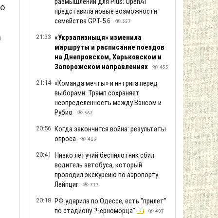
размышлений для Plus: OpenAI
ho
представила новые возможности
семейства GPT-5.6
357
h
21:33
«Укрзализныця» изменила
маршруты и расписание поездов
на Днепровском, Харьковском и
Запорожском направлениях
455
21:14
«Команда мечты» и интрига перед
выборами: Трамп сохраняет
неопределенность между Вэнсом и
Рубио
362
20:56
Когда закончится война: результаты
опроса
416
20:41
Низко летучий беспилотник сбил
водитель автобуса, который
проводил экскурсию по аэропорту
Лейпциг
717
20:18
РФ ударила по Одессе, есть "прилет"
по стадиону "Черноморца"
407