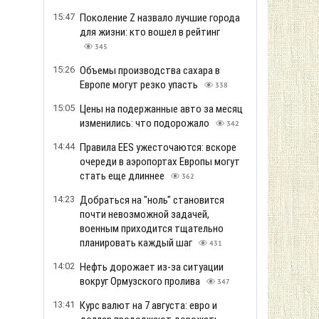
15:47
Поколение Z назвало лучшие города
для жизни: кто вошел в рейтинг
345
15:26
Объемы производства сахара в
Европе могут резко упасть
338
15:05
Цены на подержанные авто за месяц
изменились: что подорожало
342
14:44
Правила EES ужесточаются: вскоре
очереди в аэропортах Европы могут
стать еще длиннее
362
14:23
Добраться на "ноль" становится
почти невозможной задачей,
военным приходится тщательно
планировать каждый шаг
431
14:02
Нефть дорожает из-за ситуации
вокруг Ормузского пролива
347
13:41
Курс валют на 7 августа: евро и