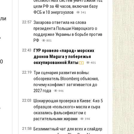
беспилотных систем уничтожили 102
цели РФ за 48 часов, включая базу
ФСБ и 10 энергоузлов
341
али
22:57
Захарова ответила на слова
президента Польши Навроцкого о
поддержке Украины в борьбе против
ь
РФ
801
22:43
ГУР провело «парад» морских
дронов Magura у побережья
00
оккупированной Ялты
401
22:19
Три сценария развития войны:
обозреватель Bloomberg объяснил,
почему конфликт затягивается до
2027 года
446
22:03
Шокирующая проверка в Киеве: 4 из 5
образцов «польского» масла и сыра
ю
оказались фальсификатом с
растительными жирами
398
21:58
Безлимитный чат для всех и слайдер