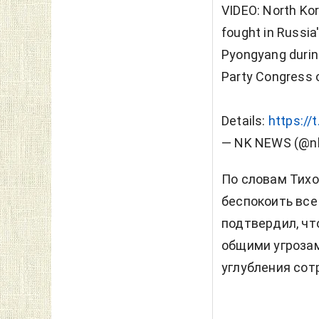
VIDEO: North Ko
fought in Russia
Pyongyang during
Party Congress 
Details:
https://
— NK NEWS (@n
По словам Тихо
беспокоить все
подтвердил, чт
общими угрозам
углубления со