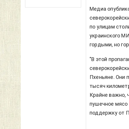
Медиа опублико
северокорейски
по улицам сто
украинского МИ
гордыми, но го
"В этой пропаг
северокорейски
Пхеньяне. Они 
тысяч километр
Крайне важно, 
пушечное мясо 
поддержку от П