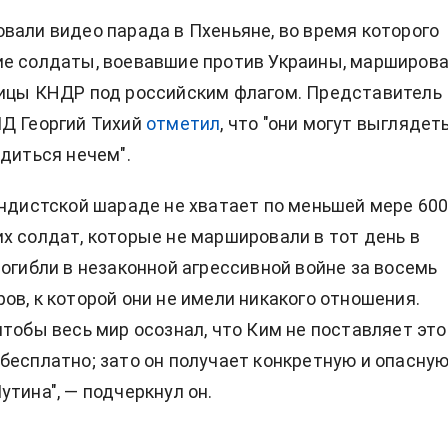
вали видео парада в Пхеньяне, во время которого
е солдаты, воевавшие против Украины, марширов
лицы КНДР под российским флагом. Представитель
Д Георгий Тихий
отметил
, что "они могут выглядет
рдиться нечем".
андистской шараде не хватает по меньшей мере 60
х солдат, которые не маршировали в тот день в
погибли в незаконной агрессивной войне за восемь
ов, к которой они не имели никакого отношения.
чтобы весь мир осознал, что Ким не поставляет это
бесплатно; зато он получает конкретную и опасну
утина", — подчеркнул он.