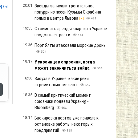
оры
20:01
Звезды записали трогательное
попурри из песен Кузьмы Скрябина
прямо в центре Львова
465
19:55
Стоимость аренды квартир в Украине
продолжает расти
334
19:36
Порт Ялты атаковали морские дроны
324
19:17
У украинцев спросили, когда
может закончиться война
356
18:56
Засуха в Украине: какие реки
стремительно мелеют
352
18:35
В самый критический момент
союзники подвели Украину, -
Bloomberg
461
18:14
Блокировка портов уже привела к
остановке работы некоторых
предприятий
318