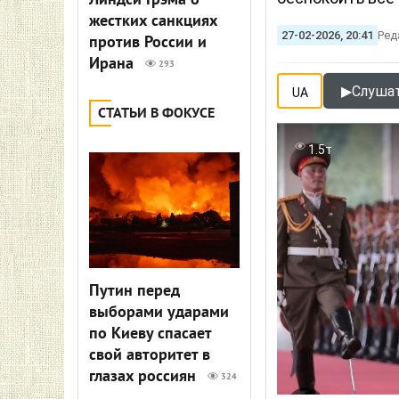
Линдси Грэма о
жестких санкциях
27-02-2026, 20:41
Ред
против России и
Ирана
293
▶
Слушат
UA
СТАТЬИ В ФОКУСЕ
1.5т
Путин перед
выборами ударами
по Киеву спасает
свой авторитет в
глазах россиян
324