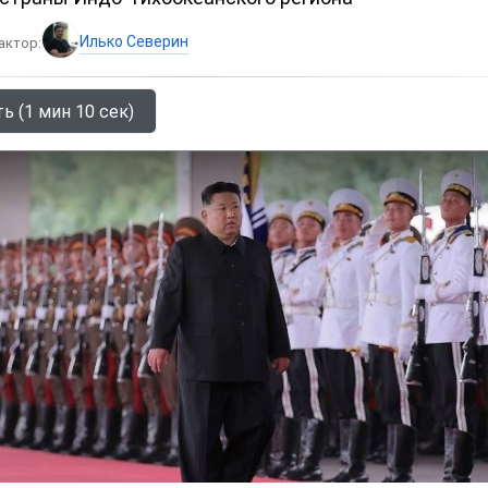
Илько Северин
актор:
ь (1 мин 10 сек)