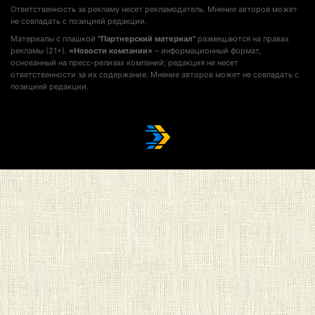
Ответственность за рекламу несет рекламодатель. Мнение авторов может
не совпадать с позицией редакции.
Материалы с плашкой
"Партнерский материал"
размещаются на правах
рекламы (21+).
«Новости компании»
– информационный формат,
основанный на пресс-релизах компаний; редакция не несет
ответственности за их содержание. Мнение авторов может не совпадать с
позицией редакции.