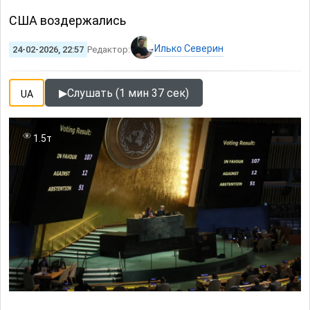
США воздержались
Илько Северин
24-02-2026, 22:57
Редактор:
▶
Слушать (1 мин 37 сек)
UA
1.5т