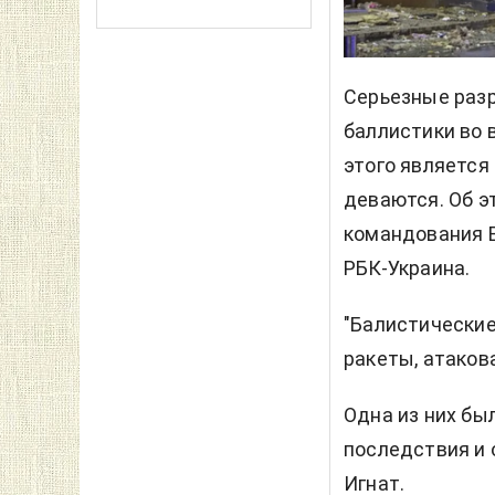
Серьезные разр
баллистики во 
этого является
деваются. Об 
командования 
РБК-Украина.
"Балистические
ракеты, атакова
Одна из них бы
последствия и 
Игнат.