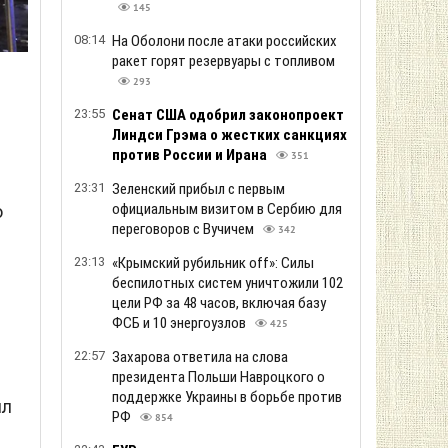
145
08:14
На Оболони после атаки российских
ракет горят резервуары с топливом
293
23:55
Сенат США одобрил законопроект
Линдси Грэма о жестких санкциях
против России и Ирана
351
23:31
Зеленский прибыл с первым
официальным визитом в Сербию для
ю
переговоров с Вучичем
342
23:13
«Крымский рубильник off»: Силы
беспилотных систем уничтожили 102
цели РФ за 48 часов, включая базу
ФСБ и 10 энергоузлов
425
22:57
Захарова ответила на слова
президента Польши Навроцкого о
поддержке Украины в борьбе против
ил
РФ
854