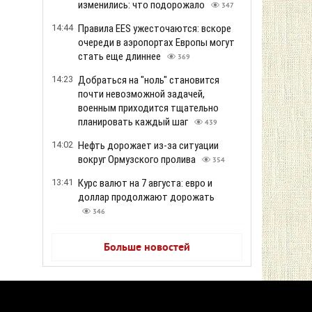
изменились: что подорожало
347
14:44
Правила EES ужесточаются: вскоре
очереди в аэропортах Европы могут
стать еще длиннее
369
14:23
Добраться на "ноль" становится
почти невозможной задачей,
военным приходится тщательно
планировать каждый шаг
439
14:02
Нефть дорожает из-за ситуации
вокруг Ормузского пролива
354
13:41
Курс валют на 7 августа: евро и
доллар продолжают дорожать
346
Больше новостей