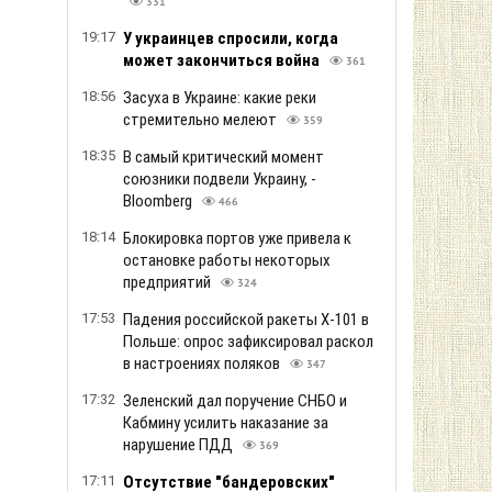
331
19:17
У украинцев спросили, когда
может закончиться война
361
18:56
Засуха в Украине: какие реки
стремительно мелеют
359
18:35
В самый критический момент
союзники подвели Украину, -
Bloomberg
466
18:14
Блокировка портов уже привела к
остановке работы некоторых
предприятий
324
17:53
Падения российской ракеты Х-101 в
Польше: опрос зафиксировал раскол
в настроениях поляков
347
17:32
Зеленский дал поручение СНБО и
Кабмину усилить наказание за
нарушение ПДД
369
17:11
Отсутствие "бандеровских"