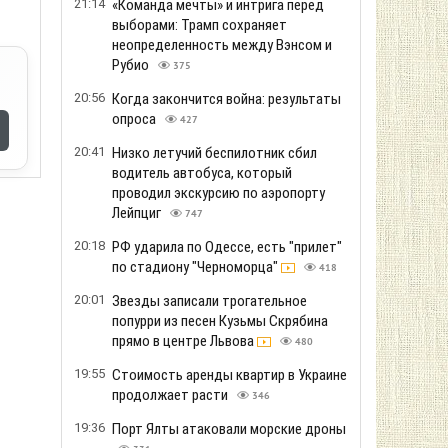
21:14
«Команда мечты» и интрига перед
выборами: Трамп сохраняет
неопределенность между Вэнсом и
Рубио
375
20:56
Когда закончится война: результаты
опроса
427
20:41
Низко летучий беспилотник сбил
водитель автобуса, который
проводил экскурсию по аэропорту
Лейпциг
747
20:18
РФ ударила по Одессе, есть "прилет"
по стадиону "Черноморца"
418
20:01
Звезды записали трогательное
попурри из песен Кузьмы Скрябина
прямо в центре Львова
480
19:55
Стоимость аренды квартир в Украине
продолжает расти
346
19:36
Порт Ялты атаковали морские дроны