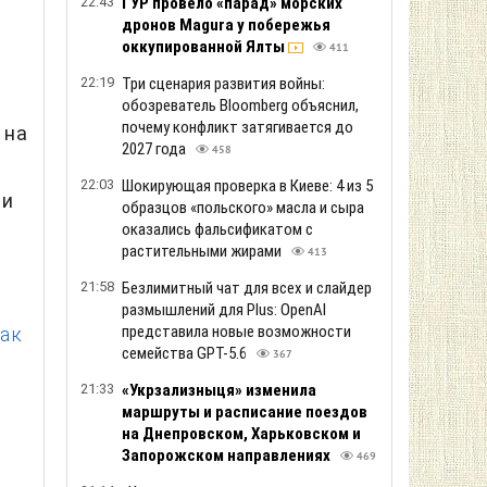
22:43
ГУР провело «парад» морских
дронов Magura у побережья
в
оккупированной Ялты
411
22:19
Три сценария развития войны:
обозреватель Bloomberg объяснил,
почему конфликт затягивается до
 на
2027 года
458
22:03
Шокирующая проверка в Киеве: 4 из 5
 и
образцов «польского» масла и сыра
оказались фальсификатом с
растительными жирами
413
21:58
Безлимитный чат для всех и слайдер
размышлений для Plus: OpenAI
представила новые возможности
как
семейства GPT-5.6
367
21:33
«Укрзализныця» изменила
маршруты и расписание поездов
на Днепровском, Харьковском и
Запорожском направлениях
469