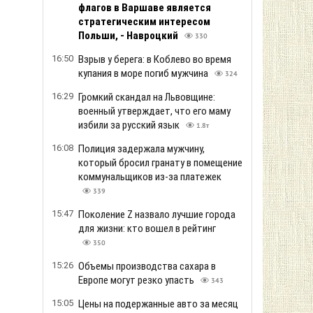
флагов в Варшаве является
стратегическим интересом
Польши, - Навроцкий
330
16:50
Взрыв у берега: в Коблево во время
купания в море погиб мужчина
324
16:29
Громкий скандал на Львовщине:
военный утверждает, что его маму
избили за русский язык
1.8т
16:08
Полиция задержала мужчину,
который бросил гранату в помещение
коммунальщиков из-за платежек
339
15:47
Поколение Z назвало лучшие города
для жизни: кто вошел в рейтинг
350
15:26
Объемы производства сахара в
Европе могут резко упасть
343
15:05
Цены на подержанные авто за месяц