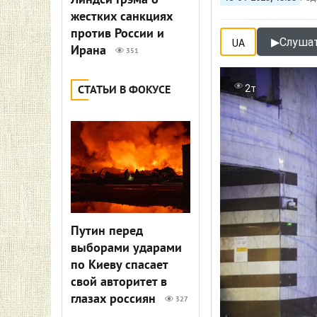
Линдси Грэма о
жестких санкциях
против России и
▶
Слушат
UA
Ирана
351
2т
СТАТЬИ В ФОКУСЕ
Путин перед
выборами ударами
по Киеву спасает
свой авторитет в
глазах россиян
327