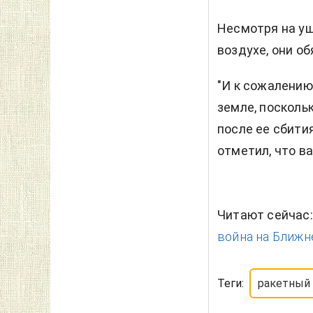
Несмотря на ущ
воздухе, они о
"И к сожалению
земле, посколь
после ее сбития
отметил, что в
Читают сейчас
война на Ближн
Теги:
ракетный 