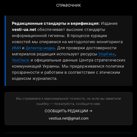
СПРАВОЧНИК
Редакционные стандарты и верификация:
Издание
vesti-ua.net
обеспечивает высокие стандарты
информационной гигиены. В процессе курации
новостей мы опираемся на методологию мониторинга
и
. Для проверки достоверности
ИМИ
Детектор медиа
материалов редакция использует ресурсы
,
StopFake
и официальные данные Центра стратегических
VoxCheck
коммуникаций Украины. Мы придерживаемся политики
прозрачности и работаем в соответствии с этическим
кодексом журналиста.
Мы стремимся к максимальной точности, но если вы заметили
ошибку — пожалуйста, сообщите нам:
СООБЩИТЬ РЕДАКЦИИ →
vestiua.net@gmail.com