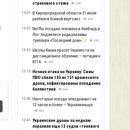
страхового стажа
550
14:01
В Кировоградской области 31 июля
разбился боевой вертолет
450
б
13:57
Netflix посадил человека в билборд в
Лос-Анджелесе ради рекламы
триллера «Последний дом»
326
13:33
Школы Киева просят перевести на
дистанционное обучение — петиция к
КГГА
369
13:13
Ночная атака на Украину: Силы
ПВО сбили 135 из 151 вражеского
дрона, зафиксированы попадания
баллистики
466
12:56
Некоторые поезда опаздывают на
12 часов и более — Укрзализныця
383
12:41
Украинские дроны за неделю
поразили еще 12 судов «теневого