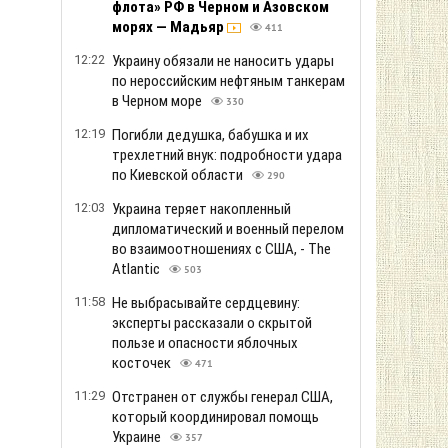
флота» РФ в Черном и Азовском
морях — Мадьяр
411
12:22
Украину обязали не наносить удары
по нероссийским нефтяным танкерам
в Черном море
330
12:19
Погибли дедушка, бабушка и их
трехлетний внук: подробности удара
по Киевской области
290
12:03
Украина теряет накопленный
дипломатический и военный перелом
во взаимоотношениях с США, - The
Atlantic
503
11:58
Не выбрасывайте сердцевину:
эксперты рассказали о скрытой
пользе и опасности яблочных
косточек
471
11:29
Отстранен от службы генерал США,
который координировал помощь
Украине
357