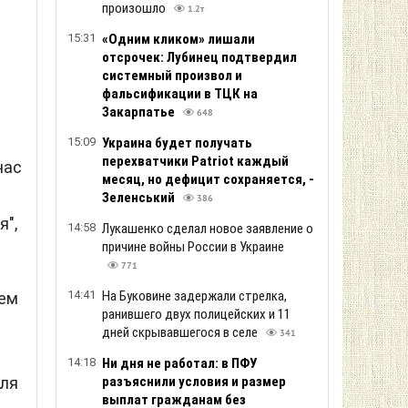
произошло
1.2т
о
15:31
«Одним кликом» лишали
отсрочек: Лубинец подтвердил
системный произвол и
фальсификации в ТЦК на
Закарпатье
648
15:09
Украина будет получать
перехватчики Patriot каждый
час
месяц, но дефицит сохраняется, -
Зеленський
386
я",
14:58
Лукашенко сделал новое заявление о
причине войны России в Украине
771
14:41
На Буковине задержали стрелка,
сем
ранившего двух полицейских и 11
дней скрывавшегося в селе
341
14:18
Ни дня не работал: в ПФУ
для
разъяснили условия и размер
выплат гражданам без