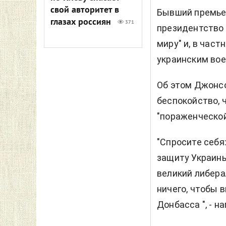
свой авторитет в
Бывший премьер
глазах россиян
371
президентство 
миру" и, в част
украинским во
Об этом Джонс
беспокойство, 
"пораженческой
"Спросите себя
защиту Украины
великий либера
ничего, чтобы 
Донбасса ", - 