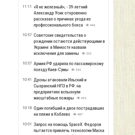
11:11
«Я не железный», - 39-летний
Александр Усик откровенно
рассказал о причинах ухода из
профессионального бокса
441
10:57
Советские свидетельства о
рождении остаются действующими в
Украине: в Минюсте назвали
исключения для замены
355
10:57
Армия РФ ударила по пассажирскому
поезду Киев-Сумы
335
10:41
Дроны атаковали Ильский и
Сызранский НПЗ в РФ: на
предприятиях вспыхнули
масштабные пожары
431
10:18
Один погибший и двое пострадавших
на пляже в Коблево
487
10:01
Запрос на помощь SpaceX: Федоров
пытается привлечь технологии Маска