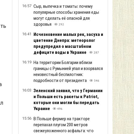
16:57
Сыр, выпечка и томаты: почему
популярные способы хранения еды
могут сделать её опасной для
здоровья
ать
292
16:41
Исчезновение малых рек, засуха и
цветение Днепра: метеоролог
предупредил о масштабном
дефиците воды в Украине
287
16:19
На территории Болгарии вблизи
границы с Румынией упал и взорвался
неизвестный беспилотник:
подробности от президента
346
а
16:03
Зеленский заяв ил, что у Германии
и Польши есть ракеты к Patriot,
ал
которые они могли бы передать
Украине
496
15:56
В Польше фермер на тракторе
перепахал плугом 200 метров
свежеуложенного асфальта: что