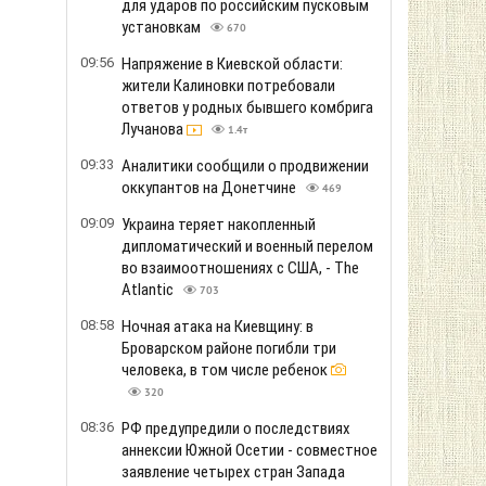
для ударов по российским пусковым
установкам
670
09:56
Напряжение в Киевской области:
жители Калиновки потребовали
ответов у родных бывшего комбрига
Лучанова
1.4т
09:33
Аналитики сообщили о продвижении
оккупантов на Донетчине
469
09:09
Украина теряет накопленный
дипломатический и военный перелом
во взаимоотношениях с США, - The
Atlantic
703
08:58
Ночная атака на Киевщину: в
Броварском районе погибли три
человека, в том числе ребенок
320
08:36
РФ предупредили о последствиях
аннексии Южной Осетии - совместное
заявление четырех стран Запада