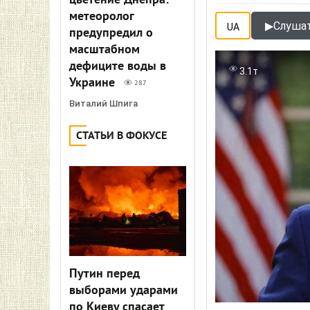
цветение Днепра:
метеоролог
▶
Слушат
UA
предупредил о
масштабном
дефиците воды в
3.1т
Украине
287
Виталий Шпига
СТАТЬИ В ФОКУСЕ
Путин перед
выборами ударами
по Киеву спасает