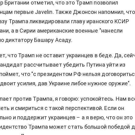
 Британии отметил, что это Трамп позволил
нцам первые Javelin. Также Джонсон напомнил, чт
азу Трампа ликвидировали главу иранского КСИР
ни, а в Сирии американские военные "нанесли
о диктатору Башару Асаду.
т, что Трамп не оставит украинцев в беде. Да, сей
андидат рассчитывает убедить Путина уйти из
 поймет, что "с президентом РФ нельзя договоритьс
удвоит усилия, дав Украине либое нужное оружие".
упает против Трампа, я говорю: успокойтесь. Нам в
еть и смириться с такой перспективой. Если он
льно и поддержит украинцев – а я верю, что он это
идентство Трампа может стать большой победой 