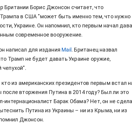
 Британии Борис Джонсон считает, что
Трампа в США "может быть именно тем, что нужно
ности, Украине. Он напомнил, кто первым начал дав
енным современное вооружение.
он написал для издания
Mail
. Британец назвал
что Трамп не будет давать Украине оружие,
 чепухой".
: кто из американских президентов первым встал н
 после вторжения Путина в 2014 году? Был ли это
л-интернационалист Барак Обама? Нет, он не сдел
вытеснить Путина из Украины – ни из Крыма, ни из
напомнил Джонсон.