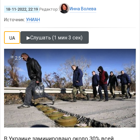
Инна Волева
18-11-2022, 22:19
Редактор:
Источник:
УНИАН
▶
Слушать (1 мин 3 сек)
UA
2.5т
В Украине заминировано около 30% всей