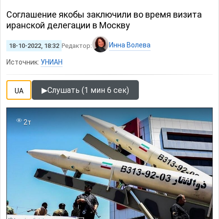
Соглашение якобы заключили во время визита
иранской делегации в Москву
Инна Волева
18-10-2022, 18:32
Редактор:
Источник:
УНИАН
▶
Слушать (1 мин 6 сек)
UA
2т