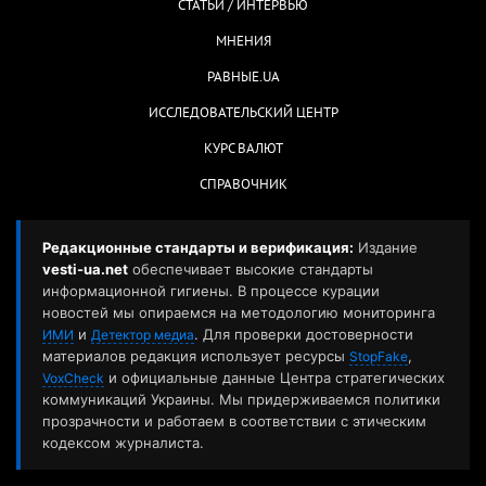
СТАТЬИ / ИНТЕРВЬЮ
МНЕНИЯ
РАВНЫЕ.UA
ИССЛЕДОВАТЕЛЬСКИЙ ЦЕНТР
КУРС ВАЛЮТ
СПРАВОЧНИК
Редакционные стандарты и верификация:
Издание
vesti-ua.net
обеспечивает высокие стандарты
информационной гигиены. В процессе курации
новостей мы опираемся на методологию мониторинга
и
. Для проверки достоверности
ИМИ
Детектор медиа
материалов редакция использует ресурсы
,
StopFake
и официальные данные Центра стратегических
VoxCheck
коммуникаций Украины. Мы придерживаемся политики
прозрачности и работаем в соответствии с этическим
кодексом журналиста.