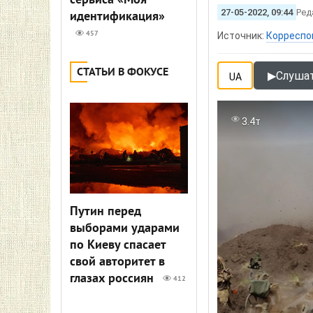
сервиса «Моя
27-05-2022, 09:44
Ред
идентификация»
457
Источник:
Корреспо
СТАТЬИ В ФОКУСЕ
▶
Слушат
UA
3.4т
Путин перед
выборами ударами
по Киеву спасает
свой авторитет в
глазах россиян
412