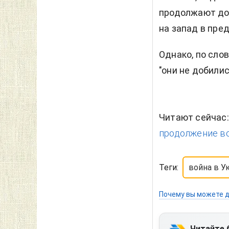
продолжают доб
на запад в пре
Однако, по сло
"они не добилис
Читают сейчас
продолжение во
Теги:
война в У
Почему вы можете д
Читайте 