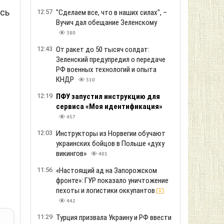
ясь
12:57
"Сделаем все, что в наших силах", –
Вучич дал обещание Зеленскому
380
12:43
От ракет до 50 тысяч солдат:
Зеленский предупредил о передаче
РФ военных технологий и опыта
КНДР
310
12:19
ПФУ запустил инструкцию для
сервиса «Моя идентификация»
457
12:03
Инструкторы из Норвегии обучают
украинских бойцов в Польше «духу
викингов»
401
11:56
«Настоящий ад на Запорожском
фронте»: ГУР показало уничтожение
пехоты и логистики оккупантов
442
11:29
Турция призвала Украину и РФ ввести