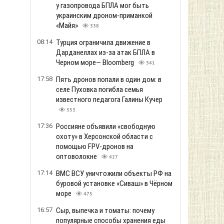
у газопровода БПЛА мог быть
украинским дроном-приманкой
«Майя»
338
08:14
Турция ограничила движение в
Дарданеллах из-за атак БПЛА в
Черном море— Bloomberg
341
17:58
Пять дронов попали в один дом: в
селе Пуховка погибла семья
известного педагога Галины Кучер
553
17:36
Россияне объявили «свободную
охоту» в Херсонской области с
помощью FPV-дронов на
оптоволокне
427
17:14
ВМС ВСУ уничтожили объекты РФ на
буровой установке «Сиваш» в Чёрном
море
475
16:57
Сыр, выпечка и томаты: почему
популярные способы хранения еды