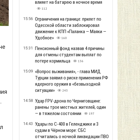
влияет на батарею в ночное время
112
15:56
Ограничения на границе: прилет по
Одесской области заблокировал
движение к КПП «Паланка — Маяки —
Удобное»
160
не
15:31
Пенсионный фонд назвав 4 причины
для отмены студентам выплат по
потере кормильца
136
15:09
«Вопрос выживания», - глава МИД
Турции заявил о риске применения РФ
ядерного оружия в «безвыходной
ситуации»
ния
243
.
14:58
Удар FPV-дрона по Черниговщине:
ранены трое местных жителей, один
— в тяжелом состоянии
197
14:43
Удары по С-400 в Геленджике и 3
ал
судам в Чёрном море: СБС
отчитались о ночной ликвидации ПВО