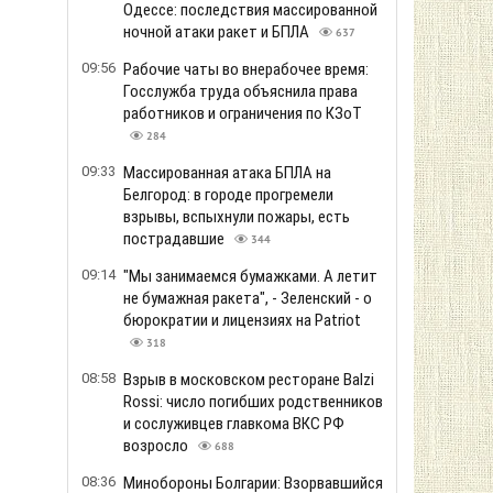
Одессе: последствия массированной
ночной атаки ракет и БПЛА
637
09:56
Рабочие чаты во внерабочее время:
Госслужба труда объяснила права
работников и ограничения по КЗоТ
284
09:33
Массированная атака БПЛА на
Белгород: в городе прогремели
взрывы, вспыхнули пожары, есть
пострадавшие
344
09:14
"Мы занимаемся бумажками. А летит
не бумажная ракета", - Зеленский - о
бюрократии и лицензиях на Patriot
318
08:58
Взрыв в московском ресторане Balzi
Rossi: число погибших родственников
и сослуживцев главкома ВКС РФ
возросло
688
08:36
Минобороны Болгарии: Взорвавшийся