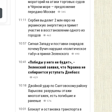
мораторий на атаки торговых судов
в Чёрном море — предложение
передано Москве
345
11:11
Сербия выделит 2 млн евро на
украинскую энергетику и примет
участие в восстановлении одного из
городов
465
10:57
Сигнал Западу и поставки снарядов:
почему Вучич нарушил «политическое
табу» и принял Зеленского
490
10:41
«Победы у него не будет», -
Зеленский заявил, что Украина не
собирается уступать Донбасс
419
10:18
Двойной удар по Салтовскому району
Харькова: разрушены этажи
многоэтажек, есть погибшие и
раненые
576
10:01
Блэкаут и остановка транспорта в