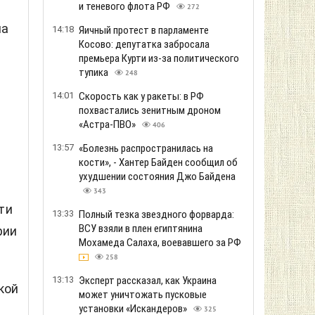
и теневого флота РФ
272
на
14:18
Яичный протест в парламенте
Косово: депутатка забросала
премьера Курти из-за политического
тупика
248
14:01
Скорость как у ракеты: в РФ
похвастались зенитным дроном
«Астра-ПВО»
406
13:57
«Болезнь распространилась на
кости», - Хантер Байден сообщил об
ухудшении состояния Джо Байдена
343
ти
13:33
Полный тезка звездного форварда:
ВСУ взяли в плен египтянина
рии
Мохамеда Салаха, воевавшего за РФ
258
13:13
Эксперт рассказал, как Украина
кой
может уничтожать пусковые
установки «Искандеров»
325