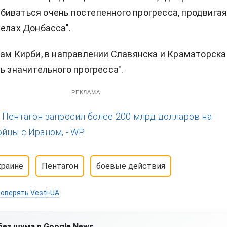
иваться очень постепенного прогресса, продвига
делах Донбасса".
вам Кирби, в направлении Славянска и Краматорска
ь значительного прогресса".
РЕКЛАМА
:
Пентагон запросил более 200 млрд долларов на
йны с Ираном, - WP.
краине
Пентагон
боевые действия
оверять Vesti-UA
без шума в Google News