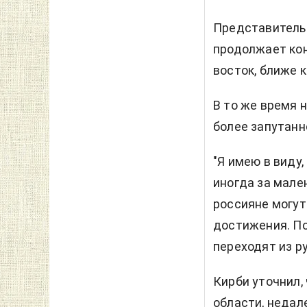
Представитель 
продолжает кон
восток, ближе к
В то же время 
более запутанн
"Я имею в виду
иногда за мален
россияне могут
достижения. П
переходят из рук
Кирби уточнил,
области, недал