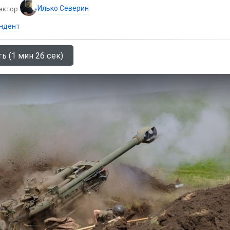
Илько Северин
актор:
ндент
ь (1 мин 26 сек)