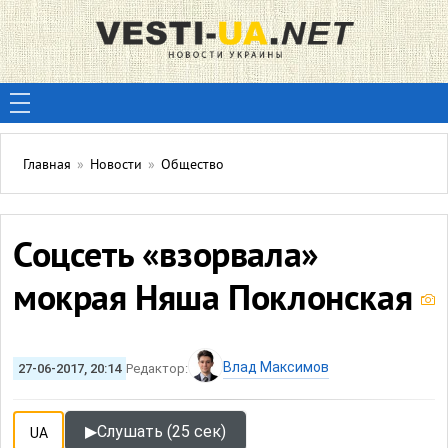
Главная
»
Новости
»
Общество
Соцсеть «взорвала»
мокрая Няша Поклонская
Влад Максимов
27-06-2017, 20:14
Редактор:
▶
Слушать (25 сек)
UA