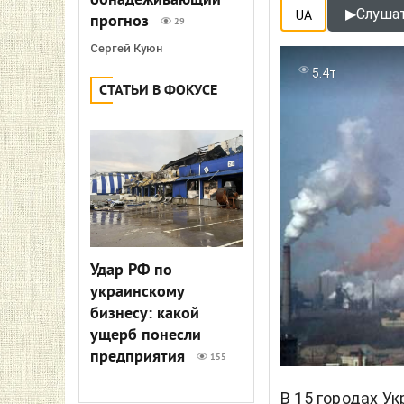
обнадеживающий
▶
Слушат
UA
прогноз
29
Сергей Куюн
5.4т
СТАТЬИ В ФОКУСЕ
Удар РФ по
украинскому
бизнесу: какой
ущерб понесли
предприятия
155
В 15 городах У