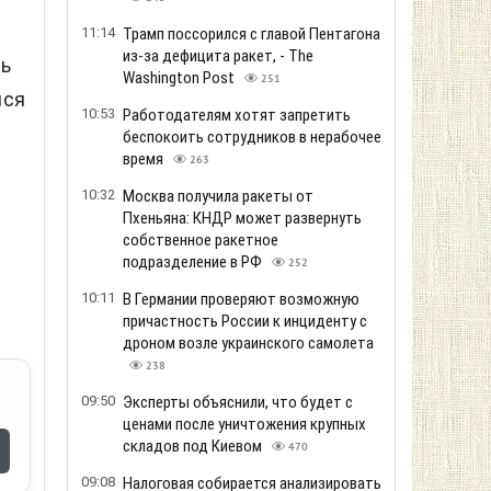
11:14
Трамп поссорился с главой Пентагона
из-за дефицита ракет, - The
нь
Washington Post
251
лся
10:53
Работодателям хотят запретить
беспокоить сотрудников в нерабочее
время
263
10:32
Москва получила ракеты от
Пхеньяна: КНДР может развернуть
собственное ракетное
подразделение в РФ
252
10:11
В Германии проверяют возможную
причастность России к инциденту с
дроном возле украинского самолета
238
09:50
Эксперты объяснили, что будет с
ценами после уничтожения крупных
складов под Киевом
470
09:08
Налоговая собирается анализировать