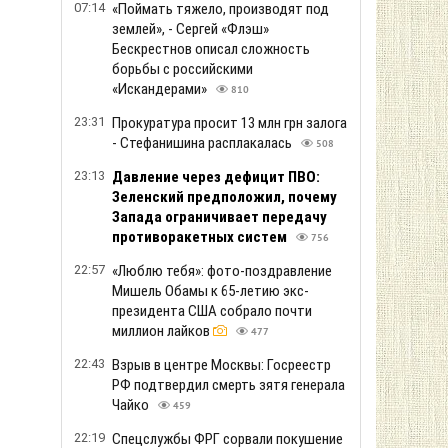
07:14
«Поймать тяжело, производят под
землей», - Сергей «Флэш»
Бескрестнов описал сложность
борьбы с российскими
«Искандерами»
810
23:31
Прокуратура просит 13 млн грн залога
- Стефанишина расплакалась
508
23:13
Давление через дефицит ПВО:
Зеленский предположил, почему
Запада ограничивает передачу
противоракетных систем
756
22:57
«Люблю тебя»: фото-поздравление
Мишель Обамы к 65-летию экс-
президента США собрало почти
миллион лайков
477
22:43
Взрыв в центре Москвы: Госреестр
РФ подтвердил смерть зятя генерала
Чайко
459
22:19
Спецслужбы ФРГ сорвали покушение