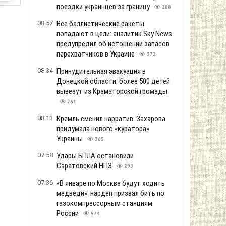
поездки украинцев за границу
288
08:57
Все баллистические ракеты
попадают в цели: аналитик Sky News
предупредил об истощении запасов
перехватчиков в Украине
372
08:34
Принудительная эвакуация в
Донецкой области: более 500 детей
вывезут из Краматорской громады
261
08:13
Кремль сменил нарратив: Захарова
придумала нового «куратора»
Украины
365
07:58
Удары БПЛА остановили
Саратовский НПЗ
298
07:36
«В январе по Москве будут ходить
медведи»: нардеп призвал бить по
газокомпрессорным станциям
России
574