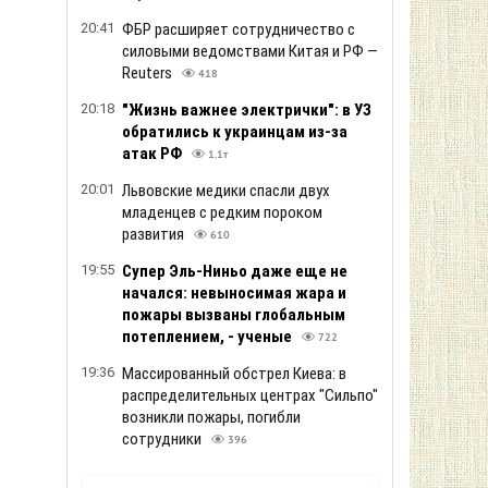
20:41
ФБР расширяет сотрудничество с
силовыми ведомствами Китая и РФ —
Reuters
418
20:18
"Жизнь важнее электрички": в УЗ
обратились к украинцам из-за
атак РФ
1.1т
20:01
Львовские медики спасли двух
младенцев с редким пороком
развития
610
19:55
Супер Эль-Ниньо даже еще не
начался: невыносимая жара и
пожары вызваны глобальным
потеплением, - ученые
722
19:36
Массированный обстрел Киева: в
распределительных центрах "Сильпо"
возникли пожары, погибли
сотрудники
396