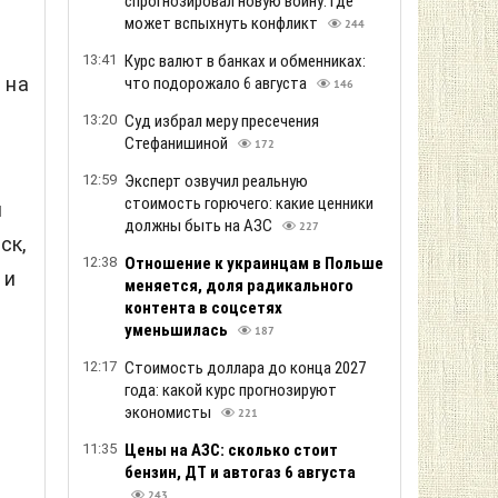
спрогнозировал новую войну: где
может вспыхнуть конфликт
244
13:41
Курс валют в банках и обменниках:
 на
что подорожало 6 августа
146
13:20
Суд избрал меру пресечения
Стефанишиной
172
12:59
Эксперт озвучил реальную
стоимость горючего: какие ценники
и
должны быть на АЗС
227
ск,
12:38
Отношение к украинцам в Польше
 и
меняется, доля радикального
контента в соцсетях
уменьшилась
187
12:17
Стоимость доллара до конца 2027
года: какой курс прогнозируют
экономисты
221
11:35
Цены на АЗС: сколько стоит
бензин, ДТ и автогаз 6 августа
243