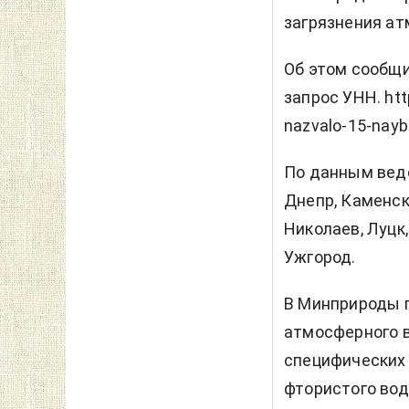
загрязнения ат
Об этом сообщи
запрос УНН. htt
nazvalo-15-nayb
По данным вед
Днепр, Каменск
Николаев, Луцк,
Ужгород.
В Минприроды п
атмосферного 
специфических
фтористого вод