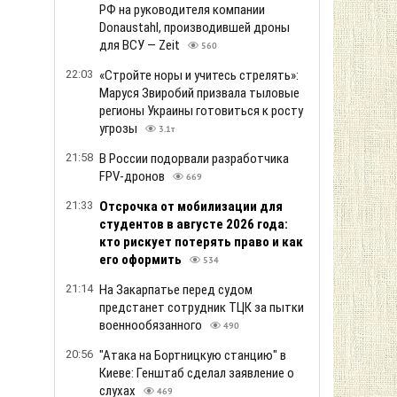
РФ на руководителя компании
Donaustahl, производившей дроны
для ВСУ — Zeit
560
22:03
«Стройте норы и учитесь стрелять»:
Маруся Звиробий призвала тыловые
регионы Украины готовиться к росту
угрозы
3.1т
21:58
В России подорвали разработчика
FPV-дронов
669
21:33
Отсрочка от мобилизации для
студентов в августе 2026 года:
кто рискует потерять право и как
его оформить
534
21:14
На Закарпатье перед судом
предстанет сотрудник ТЦК за пытки
военнообязанного
490
20:56
"Атака на Бортницкую станцию" в
Киеве: Генштаб сделал заявление о
слухах
469