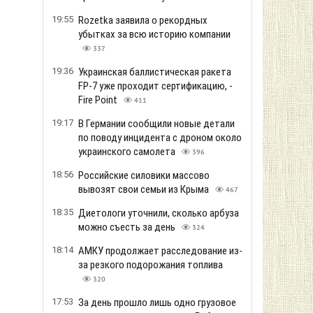
19:55
Rozetka заявила о рекордных
убытках за всю историю компании
337
19:36
Украинская баллистическая ракета
FP-7 уже проходит сертификацию, -
Fire Point
411
19:17
В Германии сообщили новые детали
по поводу инцидента с дроном около
украинского самолета
396
18:56
Российские силовики массово
вывозят свои семьи из Крыма
467
18:35
Диетологи уточнили, сколько арбуза
можно съесть за день
324
18:14
АМКУ продолжает расследование из-
за резкого подорожания топлива
320
17:53
За день прошло лишь одно грузовое