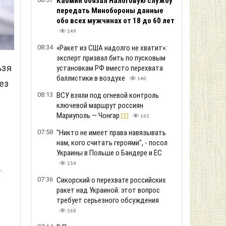
Кабмин обязал Налоговую службу
передать Минобороны данные
обо всех мужчинах от 18 до 60 лет
149
08:34
«Ракет из США надолго не хватит»:
эксперт призвал бить по пусковым
ьзя
установкам РФ вместо перехвата
баллистики в воздухе
140
ез
08:13
ВСУ взяли под огневой контроль
ключевой маршрут россиян
Мариуполь — Чонгар
161
07:58
"Никто не имеет права навязывать
нам, кого считать героями", - посол
Украины в Польше о Бандере и ЕС
234
т
07:36
Сикорский о перехвате российских
ракет над Украиной: этот вопрос
требует серьезного обсуждения
168