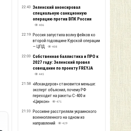
22:43
Зеленский анонсировал
специальную санкционную
операцию против ВПК России
406
22:19
Россия запустила волну фейков ко
второй годовщине Курской операции
— ЦПД
408
22:03
Собственная баллистика и ПРО к
2027 году: Зеленский провел
совещание по проекту FREYJA
445
21:58
«Искандеров» становится меньше:
эксперт объяснил, почему РФ
переходит на ракеты С-400 и
«Циркон»
471
21:33
Россияне расстреляли украинского
военнопленного на одном из
направлений
429