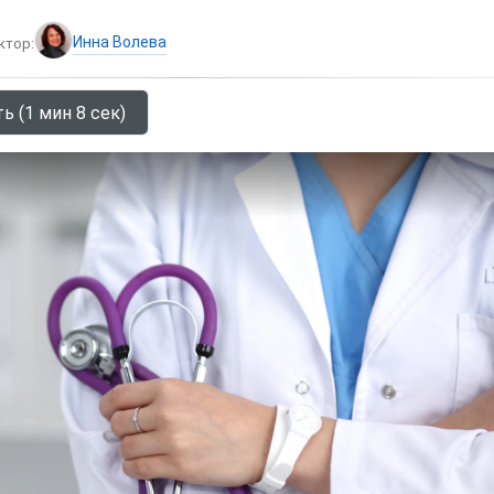
Инна Волева
ктор:
ь (1 мин 8 сек)