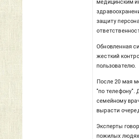
медицинским и
здравоохранени
защиту персон
ответственност
Обновленная с
жесткий контро
пользователю.
После 20 мая 
"по телефону".
семейному врач
вырасти очеред
Эксперты говор
пожилых людях,