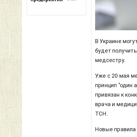
В Украине могу
будет получить
медсестру.
Уже с 20 мая 
принцип "один а
привязан к кон
врача и медиц
ТСН.
Новые правила 