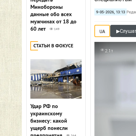
передать
Минобороны
9-05-2026, 13:13
Реда
данные обо всех
мужчинах от 18 до
60 лет
149
▶
Слушат
UA
СТАТЬИ В ФОКУСЕ
2.1т
Удар РФ по
украинскому
бизнесу: какой
ущерб понесли
предприятия
264