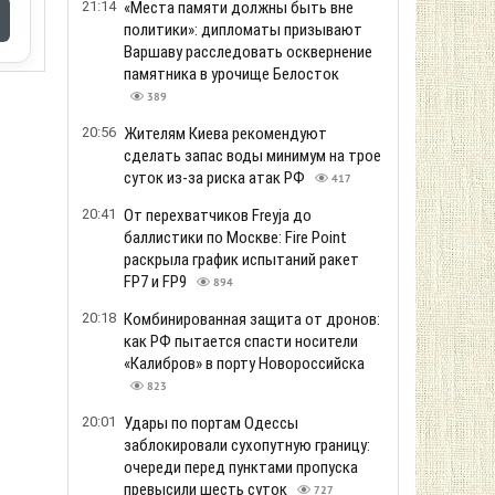
21:14
«Места памяти должны быть вне
политики»: дипломаты призывают
Варшаву расследовать осквернение
памятника в урочище Белосток
389
20:56
Жителям Киева рекомендуют
сделать запас воды минимум на трое
суток из-за риска атак РФ
417
20:41
От перехватчиков Freyja до
баллистики по Москве: Fire Point
раскрыла график испытаний ракет
FP7 и FP9
894
20:18
Комбинированная защита от дронов:
как РФ пытается спасти носители
«Калибров» в порту Новороссийска
823
20:01
Удары по портам Одессы
заблокировали сухопутную границу:
очереди перед пунктами пропуска
превысили шесть суток
727