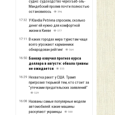
судно: судоходство через Баб-эль-
Мандебский пролив почти полностью
остановилось
396
17:32
У Klavdia Petrivna спросили, сколько
денег ей нужно для комфортной
жизни в Киеве
377
17:11
В каких городах мира туристам чаще
всего угрожают карманники:
обнародован рейтинг
364
16:50
Банкир озвучил прогноз курса
доллара в августе: обвала гривны
не ожидается
333
16:29
Нехватка ракет у США: Трамп
пригрозил тюрьмой тем, кто стоит за
"утечками предательских заявлений"
329
16:08
Названы самые популярные модели
автомобилей: какие машины
раскупают украинцы
300