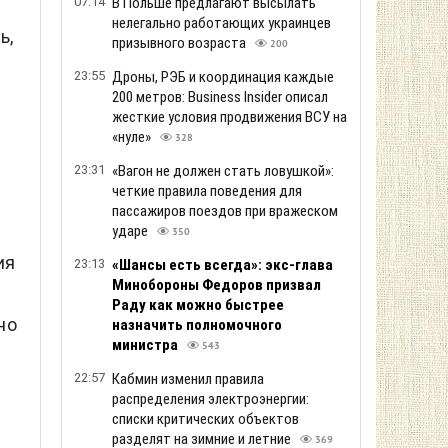
07:14
В Польше предлагают высылать
нелегально работающих украинцев
ь,
призывного возраста
200
23:55
Дроны, РЭБ и координация каждые
200 метров: Business Insider описал
жесткие условия продвижения ВСУ на
«нуле»
328
23:31
«Вагон не должен стать ловушкой»:
четкие правила поведения для
пассажиров поездов при вражеском
ударе
350
ия
23:13
«Шансы есть всегда»: экс-глава
Минобороны Федоров призвал
Раду как можно быстрее
но
назначить полномочного
министра
543
22:57
Кабмин изменил правила
распределения электроэнергии:
списки критических объектов
разделят на зимние и летние
369