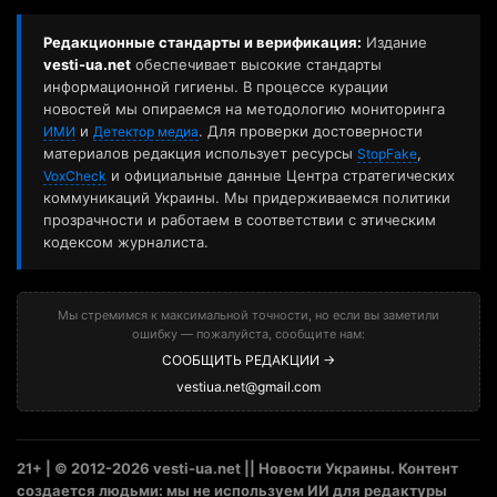
Редакционные стандарты и верификация:
Издание
vesti-ua.net
обеспечивает высокие стандарты
информационной гигиены. В процессе курации
новостей мы опираемся на методологию мониторинга
и
. Для проверки достоверности
ИМИ
Детектор медиа
материалов редакция использует ресурсы
,
StopFake
и официальные данные Центра стратегических
VoxCheck
коммуникаций Украины. Мы придерживаемся политики
прозрачности и работаем в соответствии с этическим
кодексом журналиста.
Мы стремимся к максимальной точности, но если вы заметили
ошибку — пожалуйста, сообщите нам:
СООБЩИТЬ РЕДАКЦИИ →
vestiua.net@gmail.com
21+ | © 2012-2026 vesti-ua.net || Новости Украины. Контент
создается людьми: мы не используем ИИ для редактуры