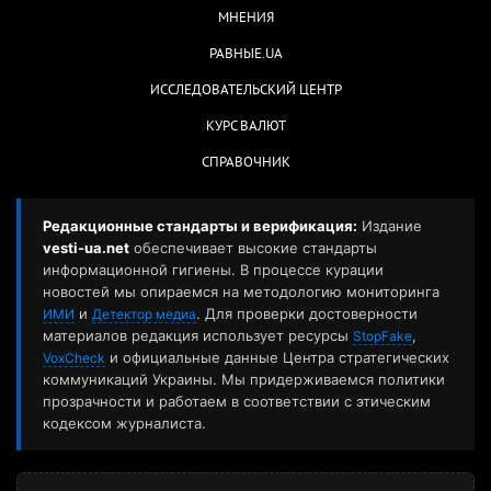
МНЕНИЯ
РАВНЫЕ.UA
ИССЛЕДОВАТЕЛЬСКИЙ ЦЕНТР
КУРС ВАЛЮТ
СПРАВОЧНИК
Редакционные стандарты и верификация:
Издание
vesti-ua.net
обеспечивает высокие стандарты
информационной гигиены. В процессе курации
новостей мы опираемся на методологию мониторинга
и
. Для проверки достоверности
ИМИ
Детектор медиа
материалов редакция использует ресурсы
,
StopFake
и официальные данные Центра стратегических
VoxCheck
коммуникаций Украины. Мы придерживаемся политики
прозрачности и работаем в соответствии с этическим
кодексом журналиста.