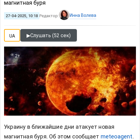
магнитная буря
Инна Волева
27-04-2025, 10:18
Редактор:
▶
Слушать (52 сек)
UA
2т
Украину в ближайшие дни атакует новая
магнитная буря. Об этом сообщает
meteoagent
.