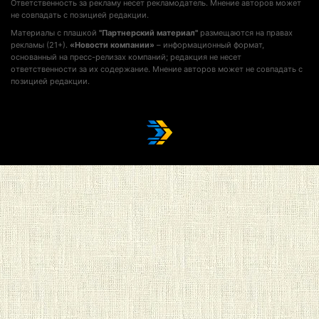
Ответственность за рекламу несет рекламодатель. Мнение авторов может
не совпадать с позицией редакции.
Материалы с плашкой
"Партнерский материал"
размещаются на правах
рекламы (21+).
«Новости компании»
– информационный формат,
основанный на пресс-релизах компаний; редакция не несет
ответственности за их содержание. Мнение авторов может не совпадать с
позицией редакции.