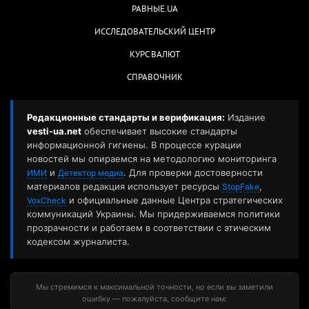
РАВНЫЕ.UA
ИССЛЕДОВАТЕЛЬСКИЙ ЦЕНТР
КУРС ВАЛЮТ
СПРАВОЧНИК
Редакционные стандарты и верификация:
Издание
vesti-ua.net
обеспечивает высокие стандарты
информационной гигиены. В процессе курации
новостей мы опираемся на методологию мониторинга
и
. Для проверки достоверности
ИМИ
Детектор медиа
материалов редакция использует ресурсы
,
StopFake
и официальные данные Центра стратегических
VoxCheck
коммуникаций Украины. Мы придерживаемся политики
прозрачности и работаем в соответствии с этическим
кодексом журналиста.
Мы стремимся к максимальной точности, но если вы заметили
ошибку — пожалуйста, сообщите нам: