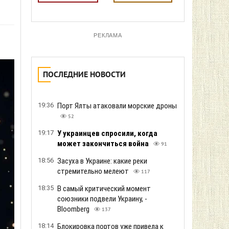
РЕКЛАМА
ПОСЛЕДНИЕ НОВОСТИ
19:36
Порт Ялты атаковали морские дроны
52
19:17
У украинцев спросили, когда
может закончиться война
91
18:56
Засуха в Украине: какие реки
стремительно мелеют
117
18:35
В самый критический момент
союзники подвели Украину, -
Bloomberg
137
18:14
Блокировка портов уже привела к