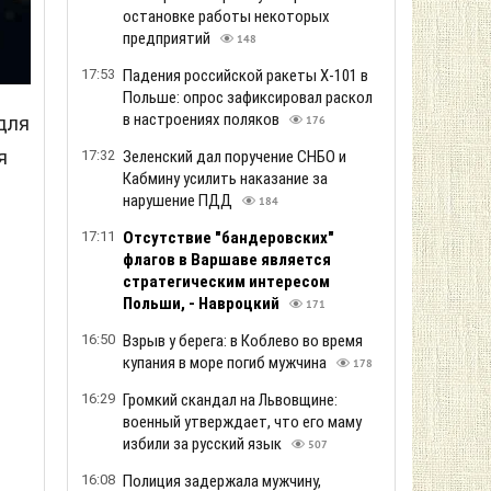
остановке работы некоторых
предприятий
148
17:53
Падения российской ракеты Х-101 в
Польше: опрос зафиксировал раскол
в настроениях поляков
для
176
я
17:32
Зеленский дал поручение СНБО и
Кабмину усилить наказание за
нарушение ПДД
184
17:11
Отсутствие "бандеровских"
флагов в Варшаве является
стратегическим интересом
ь
Польши, - Навроцкий
171
16:50
Взрыв у берега: в Коблево во время
купания в море погиб мужчина
178
16:29
Громкий скандал на Львовщине:
военный утверждает, что его маму
избили за русский язык
507
16:08
Полиция задержала мужчину,