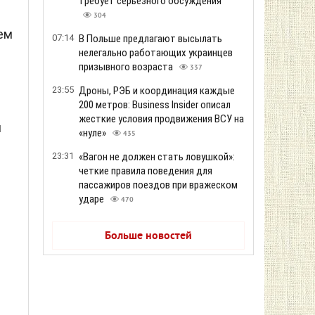
требует серьезного обсуждения
304
ем
07:14
В Польше предлагают высылать
нелегально работающих украинцев
призывного возраста
337
23:55
Дроны, РЭБ и координация каждые
200 метров: Business Insider описал
жесткие условия продвижения ВСУ на
я
«нуле»
435
23:31
«Вагон не должен стать ловушкой»:
четкие правила поведения для
пассажиров поездов при вражеском
ударе
470
Больше новостей