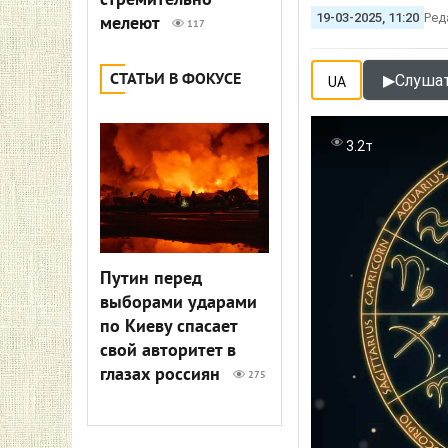
стремительно
19-03-2025, 11:20
Ред
мелеют
117
СТАТЬИ В ФОКУСЕ
▶
Слушат
UA
3.2т
Путин перед
выборами ударами
по Киеву спасает
свой авторитет в
глазах россиян
275