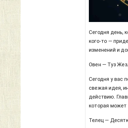
Сегодня день, 
кого-то — прид
изменений и до
Овен — Туз Жез
Сегодня у вас 
свежая идея, и
действию. Глав
которая может
Телец — Десятк