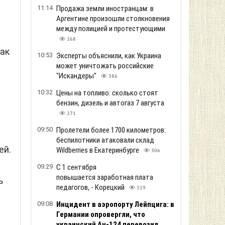
11:14
Продажа земли иностранцам: в
Аргентине произошли столкновения
между полицией и протестующими
268
как
10:53
Эксперты объяснили, как Украина
может уничтожать российские
"Искандеры"
386
10:32
Цены на топливо: сколько стоят
бензин, дизель и автогаз 7 августа
271
09:50
Пролетели более 1700 километров:
беспилотники атаковали склад
ей.
Wildberries в Екатеринбурге
306
09:29
С 1 сентября
повышается заработная плата
ь
педагогов, - Корецкий
319
09:08
Инцидент в аэропорту Лейпцига: в
Германии опровергли, что
украинский Ан-124 перевозил