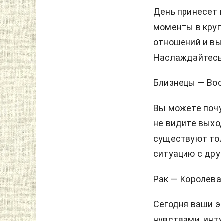
День принесет 
моменты в круг
отношений и вы
Наслаждайтесь
Близнецы — Во
Вы можете почу
не видите выхо
существуют тол
ситуацию с дру
Рак — Королева
Сегодня ваши э
чувствами, инт