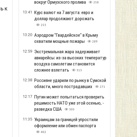
вокруг Ормузского пролива
258
ь к
13:41
Курс валют на 7 августа: евро и
доллар продолжают дорожать
253
13:20
Аэродром "Гвардейское" в Крыму
охватили мощные пожары
289
12:59
Экстремальная жара задерживает
авиарейсы: из-за высоких температур
воздуха самолетам становится
сложнее взлетать
313
12:38
Россияне ударили по рынку в Сумской
области, много пострадавших
271
12:17
Путин может попытаться проверить
решимость НАТО уже этой осенью, -
разведка США
305
11:35
Украинцам за границей упростили
оформление или обмен паспорта
402