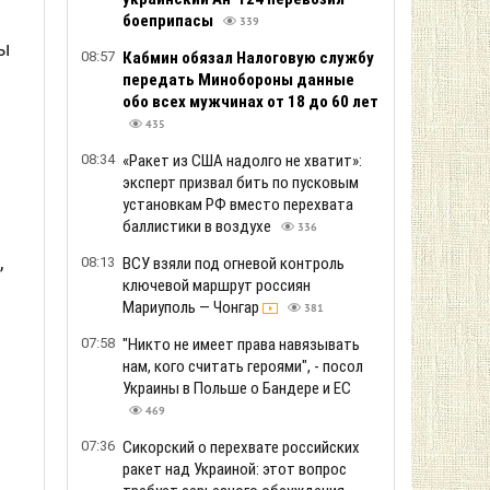
боеприпасы
339
вы
08:57
Кабмин обязал Налоговую службу
передать Минобороны данные
обо всех мужчинах от 18 до 60 лет
435
08:34
«Ракет из США надолго не хватит»:
эксперт призвал бить по пусковым
установкам РФ вместо перехвата
баллистики в воздухе
336
,
08:13
ВСУ взяли под огневой контроль
ключевой маршрут россиян
Мариуполь — Чонгар
381
07:58
"Никто не имеет права навязывать
нам, кого считать героями", - посол
Украины в Польше о Бандере и ЕС
469
07:36
Сикорский о перехвате российских
ракет над Украиной: этот вопрос