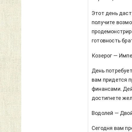
Этот день даст
получите возм
продемонстриро
готовность бра
Козерог — Имп
День потребует
вам придется п
финансами. Дей
достигнете жел
Водолей — Дво
Сегодня вам п