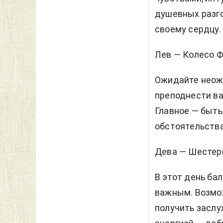
душевных разго
своему сердцу.
Лев — Колесо 
Ожидайте неож
преподнести ва
Главное — быть
обстоятельств
Дева — Шестер
В этот день ба
важным. Возмож
получить заслу