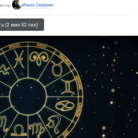
Илько Северин
актор:
ь (2 мин 52 сек)