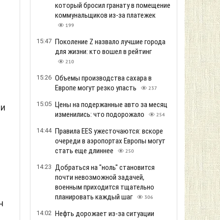
который бросил гранату в помещение
е
коммунальщиков из-за платежек
я
199
15:47
Поколение Z назвало лучшие города
для жизни: кто вошел в рейтинг
210
15:26
Объемы производства сахара в
Европе могут резко упасть
237
15:05
Цены на подержанные авто за месяц
 и
изменились: что подорожало
254
14:44
Правила EES ужесточаются: вскоре
а
очереди в аэропортах Европы могут
стать еще длиннее
250
14:23
Добраться на "ноль" становится
почти невозможной задачей,
военным приходится тщательно
планировать каждый шаг
306
н
14:02
Нефть дорожает из-за ситуации