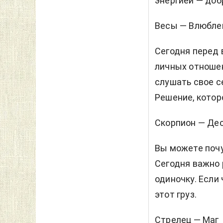
энергией — доб
Весы — Влюбл
Сегодня перед 
личных отношен
слушать свое с
Решение, котор
Скорпион — Де
Вы можете почу
Сегодня важно 
одиночку. Если 
этот груз.
Стрелец — Маг