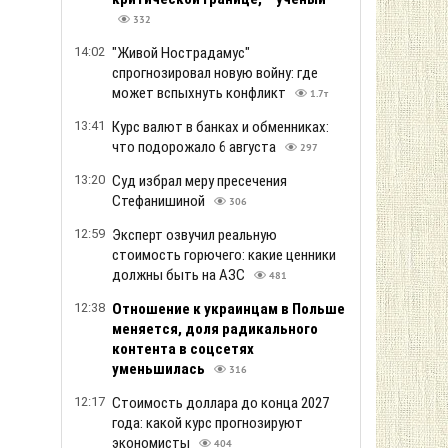
332
14:02
"Живой Нострадамус"
спрогнозировал новую войну: где
может вспыхнуть конфликт
1.7т
13:41
Курс валют в банках и обменниках:
что подорожало 6 августа
297
13:20
Суд избрал меру пресечения
Стефанишиной
306
12:59
Эксперт озвучил реальную
стоимость горючего: какие ценники
должны быть на АЗС
481
12:38
Отношение к украинцам в Польше
меняется, доля радикального
контента в соцсетях
уменьшилась
316
12:17
Стоимость доллара до конца 2027
года: какой курс прогнозируют
экономисты
404