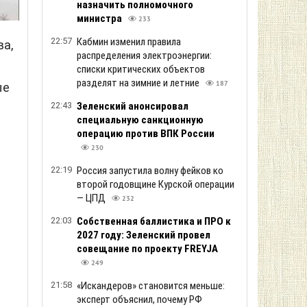
назначить полномочного
министра
233
22:57
Кабмин изменил правила
ва,
распределения электроэнергии:
списки критических объектов
разделят на зимние и летние
187
ые
22:43
Зеленский анонсировал
специальную санкционную
операцию против ВПК России
230
22:19
Россия запустила волну фейков ко
второй годовщине Курской операции
— ЦПД
232
22:03
Собственная баллистика и ПРО к
2027 году: Зеленский провел
совещание по проекту FREYJA
249
21:58
«Искандеров» становится меньше:
эксперт объяснил, почему РФ