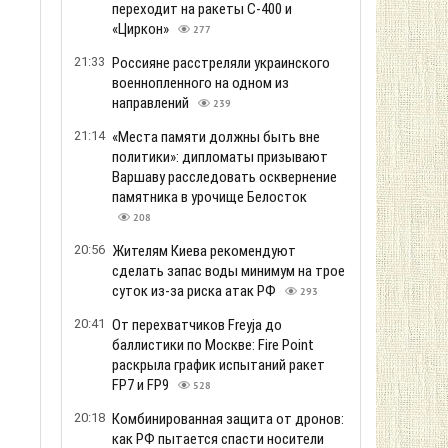
переходит на ракеты С-400 и
«Циркон»
277
21:33
Россияне расстреляли украинского
военнопленного на одном из
направлений
239
21:14
«Места памяти должны быть вне
политики»: дипломаты призывают
Варшаву расследовать осквернение
памятника в урочище Белосток
208
20:56
Жителям Киева рекомендуют
сделать запас воды минимум на трое
суток из-за риска атак РФ
293
20:41
От перехватчиков Freyja до
баллистики по Москве: Fire Point
раскрыла график испытаний ракет
FP7 и FP9
528
20:18
Комбинированная защита от дронов:
как РФ пытается спасти носители