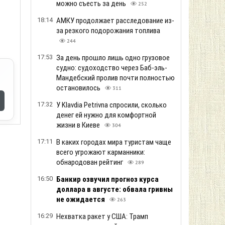
можно съесть за день
252
18:14
АМКУ продолжает расследование из-
за резкого подорожания топлива
244
17:53
За день прошло лишь одно грузовое
судно: судоходство через Баб-эль-
Мандебский пролив почти полностью
остановилось
311
17:32
У Klavdia Petrivna спросили, сколько
денег ей нужно для комфортной
жизни в Киеве
304
17:11
В каких городах мира туристам чаще
всего угрожают карманники:
обнародован рейтинг
289
16:50
Банкир озвучил прогноз курса
доллара в августе: обвала гривны
не ожидается
263
16:29
Нехватка ракет у США: Трамп