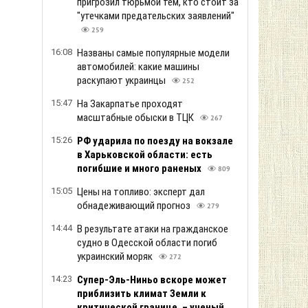
пригрозил тюрьмой тем, кто стоит за
"утечками предательских заявлений"
259
16:08
Названы самые популярные модели
автомобилей: какие машины
раскупают украинцы
252
15:47
На Закарпатье проходят
масштабные обыски в ТЦК
267
15:26
РФ ударила по поезду на вокзале
в Харьковской области: есть
погибшие и много раненых
809
15:05
Цены на топливо: эксперт дал
обнадеживающий прогноз
279
14:44
В результате атаки на гражданское
судно в Одесской области погиб
украинский моряк
272
14:23
Супер-Эль-Ниньо вскоре может
приблизить климат Земли к
критической границе, – ученый