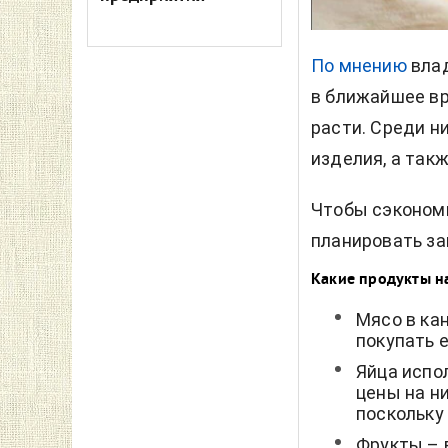
По мнению
вла
в ближайшее вр
расти. Среди н
изделия, а такж
Чтобы сэкономи
планировать за
Какие продукты н
Мясо в ка
покупать 
Яйца испо
цены на н
поскольку
Фрукты – 