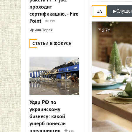
ракета FP-7 уже
проходит
▶
Слушат
UA
сертификацию, - Fire
Point
299
Ирина Терех
2.7т
СТАТЬИ В ФОКУСЕ
Удар РФ по
украинскому
бизнесу: какой
ущерб понесли
предприятия
235