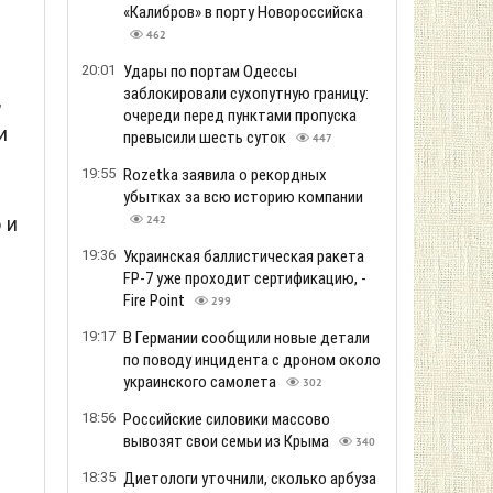
«Калибров» в порту Новороссийска
462
20:01
Удары по портам Одессы
заблокировали сухопутную границу:
,
очереди перед пунктами пропуска
и
превысили шесть суток
447
19:55
Rozetka заявила о рекордных
убытках за всю историю компании
 и
242
19:36
Украинская баллистическая ракета
FP-7 уже проходит сертификацию, -
Fire Point
299
19:17
В Германии сообщили новые детали
по поводу инцидента с дроном около
украинского самолета
302
18:56
Российские силовики массово
вывозят свои семьи из Крыма
340
18:35
Диетологи уточнили, сколько арбуза