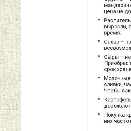
мандарины
цена не д
Раститель
выросли, 
время.
Сахар – п
всевозмож
Сыры – не
Приобрест
срок хран
Молочные 
сливки, ч
Чтобы сэк
Картофель
дорожают
Покупка к
них часто