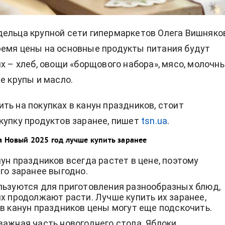
дельца крупной сети гипермаркетов Олега Вишняко
емя цены на основные продукты питания будут
их – хлеб, овощи «борщового набора», мясо, молочн
е крупы и масло.
ть на покупках в канун праздников, стоит
купку продуктов заранее, пишет
tsn.ua
.
а Новый 2025 год лучше купить заранее
нун праздников всегда растет в цене, поэтому
его заранее выгодно.
льзуются для приготовления разнообразных блюд,
их продолжают расти. Лучше купить их заранее,
 в канун праздников цены могут еще подскочить.
важная часть новогоднего стола. Яблоки,